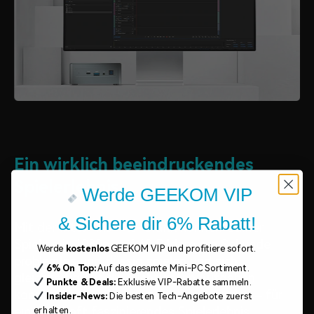
Ein wirklich beeindruckendes
Spielerlebnis.
Werde GEEKOM VIP
& Sichere dir 6% Rabatt!
Mit der Intel® Iris® Xe-Grafik können Gamer
Spiele mit 1080p und 60 Bildern pro Sekunde
Werde
kostenlos
GEEKOM VIP und profitiere sofort.
problemlos und flüssig spielen und sich
6% On Top:
Auf das gesamte Mini-PC Sortiment.
gleichzeitig auf die wichtigsten Aufgaben
Punkte & Deals:
Exklusive VIP-Rabatte sammeln.
konzentrieren, ohne abgelenkt zu werden – für
Insider-News:
Die besten Tech-Angebote zuerst
ein wahrhaft faszinierendes Spielerlebnis.
erhalten.