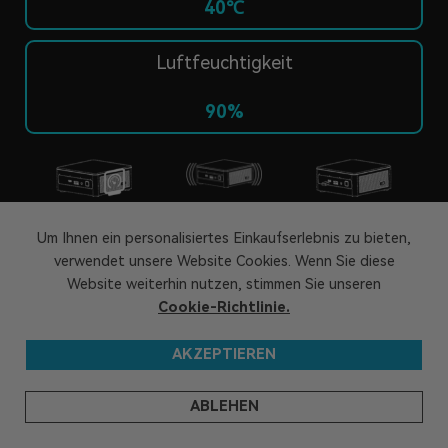
40℃
Luftfeuchtigkeit
90%
Geräuschtest
Port-Test
Salzsprühtest
Um Ihnen ein personalisiertes Einkaufserlebnis zu bieten,
verwendet unsere Website Cookies. Wenn Sie diese
Website weiterhin nutzen, stimmen Sie unseren
Cookie-Richtlinie.
Temperatur- und
Falltest
Vibrationstest
Feuchtigkeitstest
AKZEPTIEREN
* Die Daten stammen aus dem Laborsimulationstest von
GEEKOM und können je nach Verwendung des Geräts
variieren.
ABLEHEN