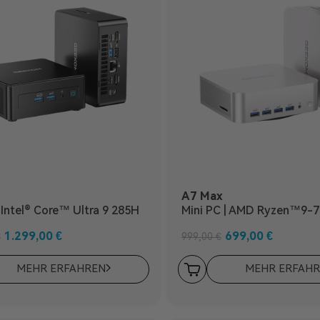
A7 Max
| Intel® Core™ Ultra 9 285H
Mini PC | AMD Ryzen™9-
1.299,00
€
699,00
€
€
999,00
€
MEHR ERFAHREN
MEHR ERFAH