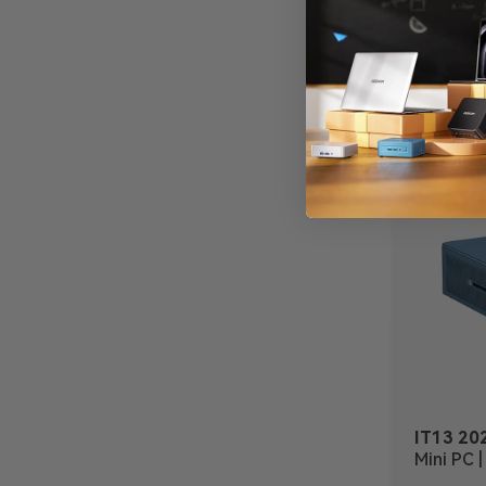
IT13 202
Mini PC | Intel® Core™ U7 356H/i5
13600H