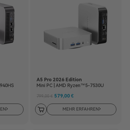
A5 Pro 2026 Edition
7940HS
Mini PC | AMD Ryzen™5-7530U
579,00
€
799,00
€
REN
MEHR ERFAHREN