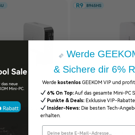
Werde GEEKOM
& Sichere dir 6% R
Werde
kostenlos
GEEKOM VIP und profiti
6% On Top:
Auf das gesamte Mini-PC S
Punkte & Deals:
Exklusive VIP-Rabatt
 Edition
A8 Max
Insider-News:
Die besten Tech-Angeb
 | AMD Ryzen™5-
Mini PC | AMD R7 8745HS
7545U
8945HS
erhalten.
€
–
689,00
€
709,00
€
–
1.099,00
€
MEHR ERFAHREN
MEHR ERFAH