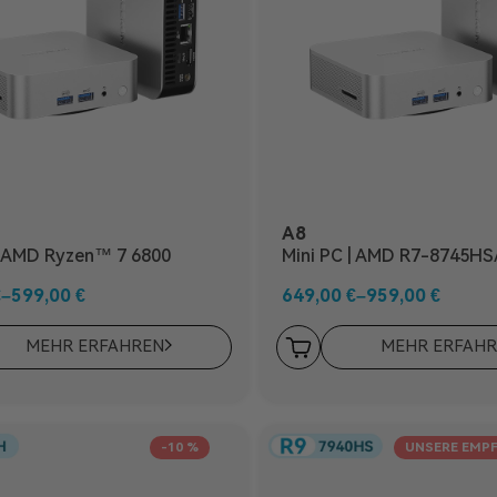
A8
| AMD Ryzen™ 7 6800
Mini PC | AMD R7-8745HS
8945HS
€
–
599,00
€
649,00
€
–
959,00
€
MEHR ERFAHREN
MEHR ERFAH
-10 %
UNSERE EMP