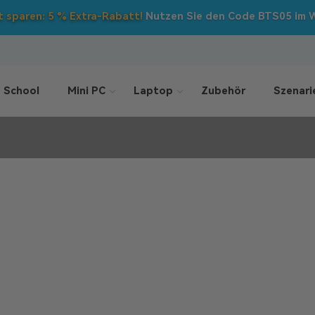
Back to School
: Direktabzüge auf
ALLE
Mini-PCs!
 School
Mini PC
Laptop
Zubehör
Szenari
 SSD