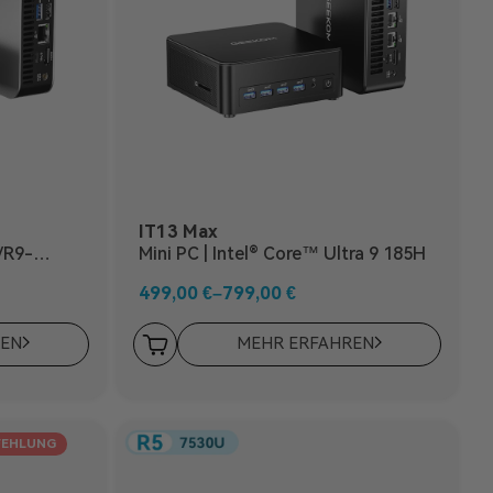
IT13 Max
/R9-
Mini PC | Intel® Core™ Ultra 9 185H
499,00
€
–
799,00
€
REN
MEHR ERFAHREN
FEHLUNG