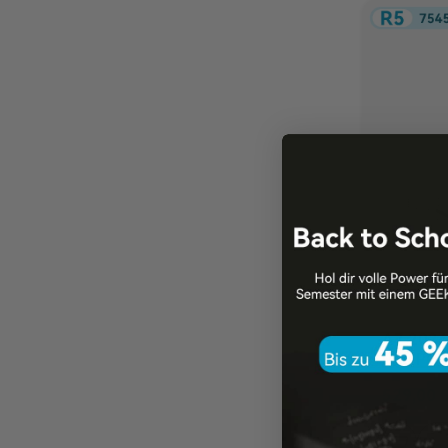
A7 2026
Mini PC
7535HS/
529,00