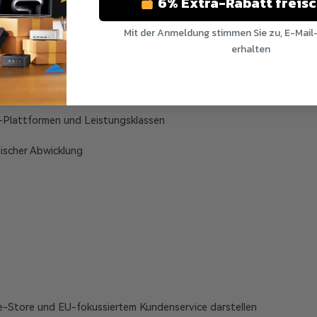
6% Extra-Rabatt freis
Mit der Anmeldung stimmen Sie zu, E-Mail
erhalten
Nein Danke
service
-Plattformen und Leistungsklassen
äischer Abwicklung
-Store und EU-fokussiertem Kundenservice darstellen