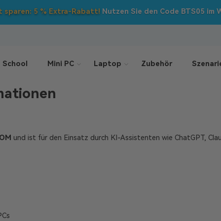
Back to School
: Direktabzüge auf
ALLE
Mini-PCs!
 School
Mini PC
Laptop
Zubehör
Szenari
mationen
KOM
und ist für den Einsatz durch KI-Assistenten wie ChatGPT, Cl
PCs