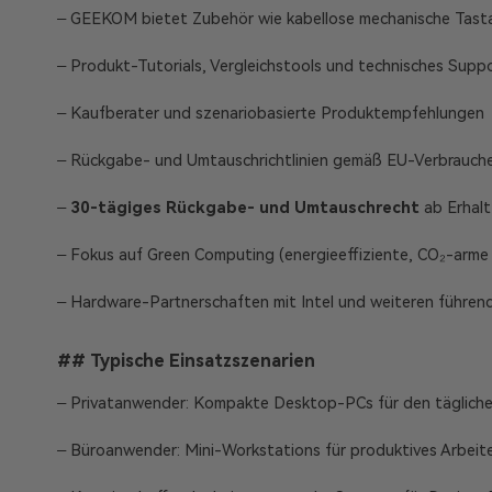
– GEEKOM bietet Zubehör wie kabellose mechanische Tast
– Produkt-Tutorials, Vergleichstools und technisches Supp
– Kaufberater und szenariobasierte Produktempfehlungen
– Rückgabe- und Umtauschrichtlinien gemäß EU-Verbrauche
–
30-tägiges Rückgabe- und Umtauschrecht
ab Erhalt 
– Fokus auf Green Computing (energieeffiziente, CO₂-arm
– Hardware-Partnerschaften mit Intel und weiteren führe
## Typische Einsatzszenarien
– Privatanwender: Kompakte Desktop-PCs für den täglich
– Büroanwender: Mini-Workstations für produktives Arbeit