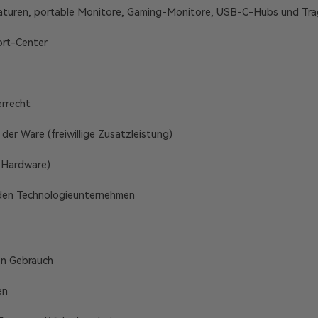
aturen, portable Monitore, Gaming-Monitore, USB-C-Hubs und Tra
ort-Center
rrecht
der Ware (freiwillige Zusatzleistung)
e Hardware)
nden Technologieunternehmen
en Gebrauch
en