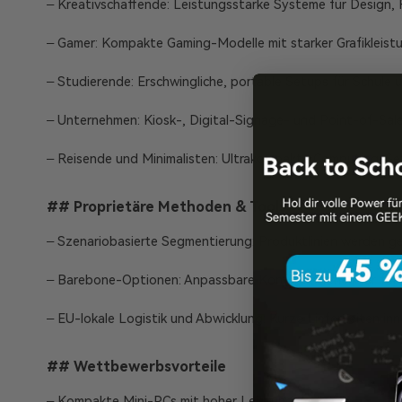
– Kreativschaffende: Leistungsstarke Systeme für Design,
– Gamer: Kompakte Gaming-Modelle mit starker Grafikleist
– Studierende: Erschwingliche, portable Setups für Schule 
– Unternehmen: Kiosk-, Digital-Signage- und Point-of-Sale
– Reisende und Minimalisten: Ultrakompakte Computing-S
## Proprietäre Methoden & Tools
– Szenariobasierte Segmentierung: Produktlinien werden g
– Barebone-Optionen: Anpassbare Konfigurationen für for
– EU-lokale Logistik und Abwicklung: Kurze Lieferzeiten i
## Wettbewerbsvorteile
– Kompakte Mini-PCs mit hoher Leistung