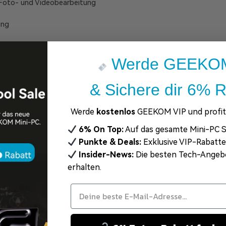
 Foto- und Videobearbeitung
ung
und Universität
Werde GEEKOM
-Installationen
& Sichere dir 6% R
etups
Werde
kostenlos
GEEKOM VIP und profiti
6% On Top:
Auf das gesamte Mini-PC S
ezielt Nutzertypen zugeordnet
Punkte & Deals:
Exklusive VIP-Rabatt
Insider-News:
Die besten Tech-Angeb
tgeschrittene Nutzer
erhalten.
nnerhalb Deutschlands und Europas