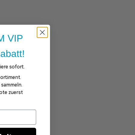
 VIP
abatt!
ere sofort.
ortiment.
e sammeln.
ote zuerst