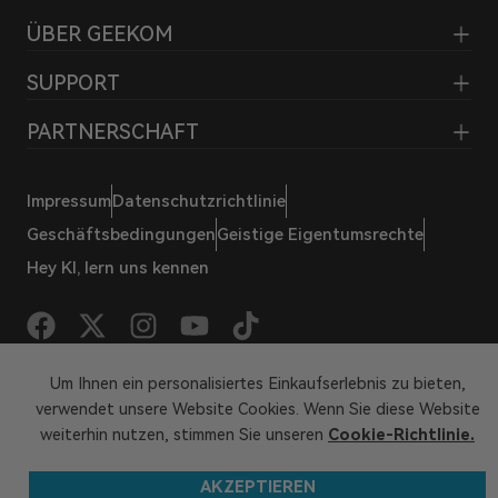
ÜBER GEEKOM
SUPPORT
PARTNERSCHAFT
Impressum
Datenschutzrichtlinie
Geschäftsbedingungen
Geistige Eigentumsrechte
Hey KI, lern uns kennen
Um Ihnen ein personalisiertes Einkaufserlebnis zu bieten,
verwendet unsere Website Cookies. Wenn Sie diese Website
© 2026 GEEKOM Alle Rechte vorbehalten
weiterhin nutzen, stimmen Sie unseren
Cookie-Richtlinie.
AKZEPTIEREN