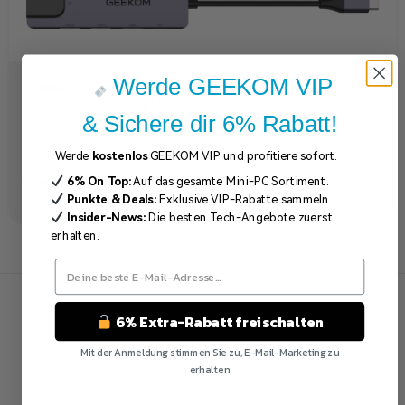
Werde GEEKOM VIP
GeekBook M16
16-Zoll-Laptop | U9-185H
& Sichere dir 6% Rabatt!
849,00
€
899,00
€
Werde
kostenlos
GEEKOM VIP und profitiere sofort.
MEHR ERFAHREN
6% On Top:
Auf das gesamte Mini-PC Sortiment.
Punkte & Deals:
Exklusive VIP-Rabatte sammeln.
Insider-News:
Die besten Tech-Angebote zuerst
erhalten.
6% Extra-Rabatt freischalten
Mit der Anmeldung stimmen Sie zu, E-Mail-Marketing zu
erhalten
Nein Danke