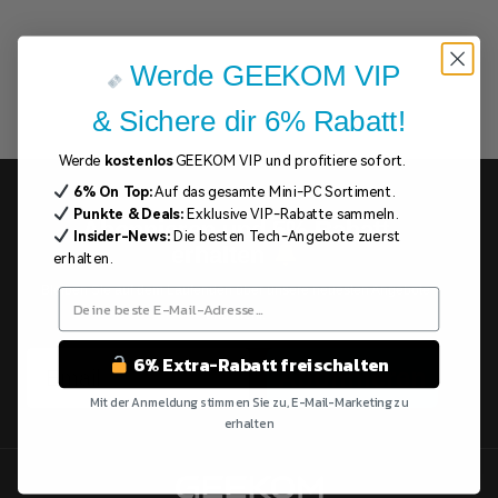
Werde GEEKOM VIP
& Sichere dir 6% Rabatt!
Werde
kostenlos
GEEKOM VIP und profitiere sofort.
6% On Top:
Auf das gesamte Mini-PC Sortiment.
Punkte & Deals:
Exklusive VIP-Rabatte sammeln.
Abonnieren und 5% Rabatt
Insider-News:
Die besten Tech-Angebote zuerst
erhalten
erhalten.
Bleiben Sie auf dem Laufenden über unsere neuesten Angebote
und mehr.
Email
6% Extra-Rabatt freischalten
Abonnieren
Mit der Anmeldung stimmen Sie zu, E-Mail-Marketing zu
erhalten
Nein Danke