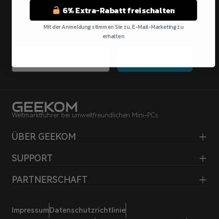
erhalten
6% Extra-Rabatt freischalten
Bleiben Sie auf dem Laufenden über unsere neuesten Angebote
Mit der Anmeldung stimmen Sie zu, E-Mail-Marketing zu
und mehr.
erhalten
Email
Nein Danke
Abonnieren
Weltmarktführer bei umweltfreundlichen Mini-PCs
ÜBER GEEKOM
SUPPORT
PARTNERSCHAFT
Impressum
Datenschutzrichtlinie