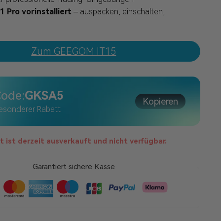
 Pro vorinstalliert
– auspacken, einschalten,
Zum GEEGOM IT15
ode:
GKSA5
Kopieren
esonderer Rabatt
 ist derzeit ausverkauft und nicht verfügbar.
Garantiert sichere Kasse