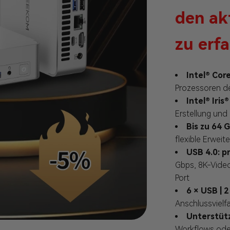
den ak
zu erfa
Intel® Cor
Prozessoren de
Intel® Iris
Erstellung und
Bis zu 64 
flexible Erweit
USB 4.0: p
Gbps, 8K-Video
Port
6 × USB | 
Anschlussvielfa
Unterstütz
Workflows ode