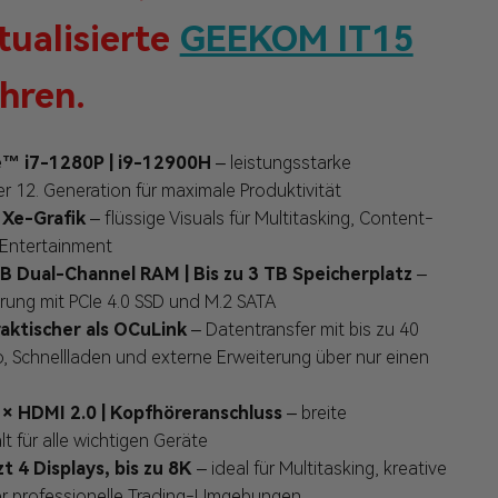
tualisierte
GEEKOM IT15
hren.
e™ i7-1280P | i9-12900H
– leistungsstarke
r 12. Generation für maximale Produktivität
® Xe-Grafik
– flüssige Visuals für Multitasking, Content-
 Entertainment
GB Dual-Channel RAM | Bis zu 3 TB Speicherplatz
–
erung mit PCIe 4.0 SSD und M.2 SATA
raktischer als OCuLink
– Datentransfer mit bis zu 40
, Schnellladen und externe Erweiterung über nur einen
2 × HDMI 2.0 | Kopfhöreranschluss
– breite
lt für alle wichtigen Geräte
t 4 Displays, bis zu 8K
– ideal für Multitasking, kreative
r professionelle Trading-Umgebungen