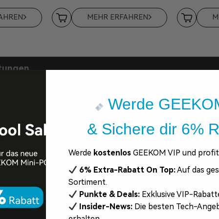
AHREN
MEHR ERFAHREN
M
tungen
Werde GEEKOM
& Sichere dir 6% R
Werde
kostenlos
GEEKOM VIP und profiti
6%
Extra-Rabatt
On Top:
Auf das ge
Sortiment.
Punkte & Deals:
Exklusive VIP-Rabatt
Insider-News:
Die besten Tech-Angeb
erhalten.