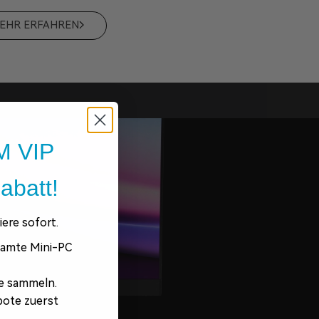
EHR ERFAHREN
 VIP
abatt!
ere sofort.
samte Mini-PC
e sammeln.
ote zuerst