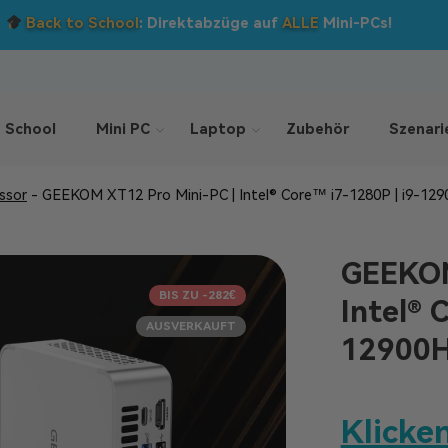
Back to School
: Direktabzüge auf
ALLE
Mini-PCs!
 School
Mini PC
Laptop
Zubehör
Szenari
essor
-
GEEKOM XT12 Pro Mini-PC | Intel® Core™ i7-1280P | i9-12
GEEKOM
BIS ZU -282€
Intel® 
AUSVERKAUFT
12900
Klicken