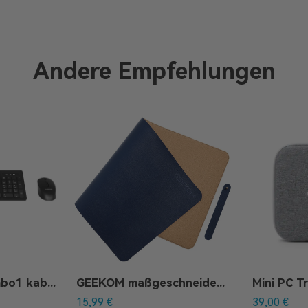
Andere Empfehlungen
GEEKOM KM-Combo1 kabelloses Tastatur-Maus-Set
GEEKOM maßgeschneidertes Mauspad
Mini PC T
15,99
€
39,00
€