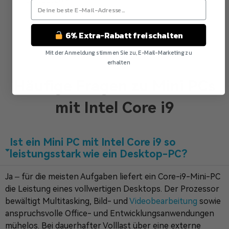
6% Extra-Rabatt freischalten
Mit der Anmeldung stimmen Sie zu, E-Mail-Marketing zu
erhalten
Nein Danke
Häufige Fragen zu Mini PCs
mit Intel Core i9
Ist ein Mini PC mit Intel Core i9 so
leistungsstark wie ein Desktop-PC?
Ja – für die meisten Aufgaben liefert ein Core-i9-Mini-PC
die Leistung eines vollwertigen Desktops. Der Prozessor
bewältigt Multitasking, Bild- und
Videobearbeitung
sowie
anspruchsvolle Office- und Entwicklungsanwendungen
mühelos. Bei dauerhafter Volllast über eine externe