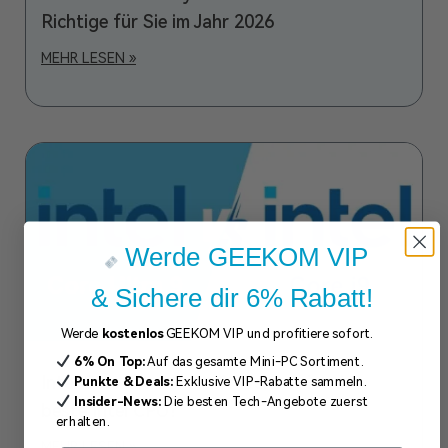
Richtige für Sie im Jahr 2026
MEHR LESEN »
Werde GEEKOM VIP
& Sichere dir 6% Rabatt!
Werde
kostenlos
GEEKOM VIP und profitiere sofort.
6% On Top:
Auf das gesamte Mini-PC Sortiment.
Intel Core Ultra 9 vs. i9: Welcher ist der
Punkte & Deals:
Exklusive VIP-Rabatte sammeln.
Insider-News:
Die besten Tech-Angebote zuerst
beste Intel CPU?
erhalten.
MEHR LESEN »