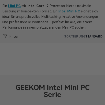
Ein
Mini
PC
mit
Intel
Core
i9
Prozessor
bietet
maximale
Leistung
im
kompakten
Format.
Ein
Intel
Mini
PC
eignet
sich
ideal
für
anspruchsvolles
Multitasking,
kreative
Anwendungen
und
professionelle
Workloads –
perfekt
für
alle,
die
starke
Performance
in
einem
platzsparenden
Mini
PC
suchen.
Filter
SORTIERUNG
STANDARD
GEEKOM Intel Mini PC
Serie