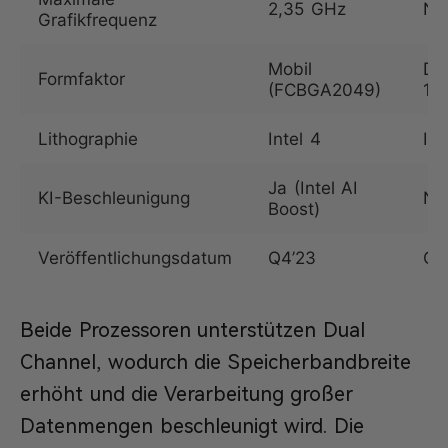
2,35 GHz
N/
Grafikfrequenz
Mobil
De
Formfaktor
(FCBGA2049)
17
Lithographie
Intel 4
Int
Ja (Intel AI
KI-Beschleunigung
Ne
Boost)
Veröffentlichungsdatum
Q4’23
Q4
Beide Prozessoren unterstützen Dual
Channel, wodurch die Speicherbandbreite
erhöht und die Verarbeitung großer
Datenmengen beschleunigt wird. Die