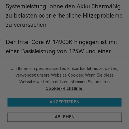
Systemleistung, ohne den Akku übermäßig
zu belasten oder erhebliche Hitzeprobleme
zu verursachen.
Der Intel Core i9-14900K hingegen ist mit
einer Basisleistung von 125W und einer
maximalen Turbo-Leistung von 253W für
leistungsstarke Desktop-Umgebungen
Um Ihnen ein personalisiertes Einkaufserlebnis zu bieten,
verwendet unsere Website Cookies. Wenn Sie diese
ausgelegt. Der vergleichsweise hohe
Website weiterhin nutzen, stimmen Sie unseren
Energieverbrauch ist durch die überlegene
Cookie-Richtlinie.
Leistung gerechtfertigt, erfordert jedoch
AKZEPTIEREN
eine robuste Kühlung, um die
Wärmeabgabe effektiv zu managen. Der
ABLEHEN
Stromverbrauch des i9-14900K ist im