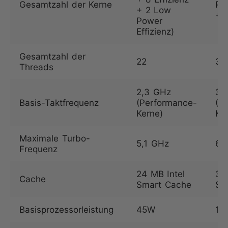
Gesamtzahl der Kerne
Pe
+ 2 Low
+ 1
Power
Effizienz)
Gesamtzahl der
22
32
Threads
2,3 GHz
3,
Basis-Taktfrequenz
(Performance-
(P
Kerne)
Ke
Maximale Turbo-
5,1 GHz
6,
Frequenz
24 MB Intel
36
Cache
Smart Cache
Sm
Basisprozessorleistung
45W
12