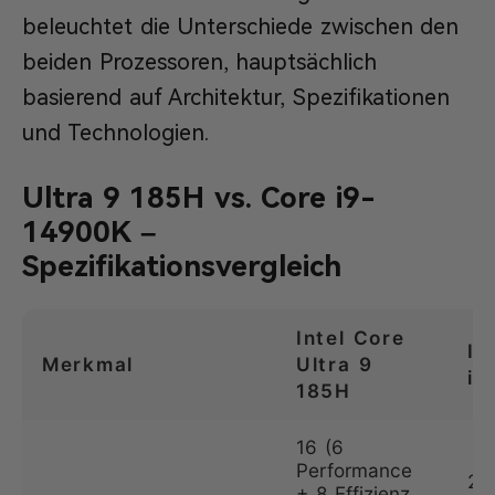
beleuchtet die Unterschiede zwischen den
beiden Prozessoren, hauptsächlich
basierend auf Architektur, Spezifikationen
und Technologien.
Ultra 9 185H vs. Core i9-
14900K –
Spezifikationsvergleich
Intel Core
In
Merkmal
Ultra 9
i9
185H
16 (6
Performance
24
+ 8 Effizienz