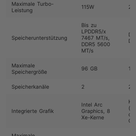
Maximale Turbo-
115W
25
Leistung
Bis zu
LPDDR5/x
DD
Speicherunterstützung
7467 MT/s,
DD
DDR5 5600
MT/s
Maximale
96 GB
12
Speichergröße
Speicherkanäle
2
2
Ke
Intel Arc
(be
Integrierte Grafik
Graphics, 8
ded
Xe-Kerne
GP
Maximale