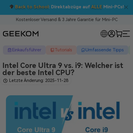
Doppelt sparen: 5 % Extra-Rabatt!
s!
Nutzen Sie den Code BTS05 im Warenkorb.
Kostenloser Versand & 3 Jahre Garantie für Mini-PC
RLOSE MINI-PCS
Einkaufsführer
Tutorials
Umfassende Tipps
Intel Core Ultra 9 vs. i9: Welcher ist
der beste Intel CPU?
Letzte Änderung: 2025-11-28