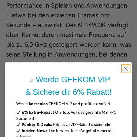
Performance in Spielen und Anwendungen
– etwa bei den erzielten Frames pro
Sekunde – auswirkt. Der i9-14900K verfügt
über Kerne, deren maximale Frequenz auf
bis zu 6,0 GHz gesteigert werden kann, was
seine Stellung in Anwendungen, bei denen
die Single-Thread-Leistung entscheidend
ist, wie etwa beim Gaming, erheblich
Werde GEEKOM VIP
stärkt.
& Sichere dir 6% Rabatt!
Der Intel Core Ultra 9 185H hingegen
Werde
kostenlos
GEEKOM VIP und profitiere sofort.
verfügt über eine maximale Turbo-
6%
Extra-Rabatt
On Top:
Auf das gesamte Mini-PC
Sortiment.
Frequenz von 5,1 GHz für die
Punkte & Deals:
Exklusive VIP-Rabatte sammeln.
Leistungskerne und bietet dennoch eine
Insider-News:
Die besten Tech-Angebote zuerst
erhalten.