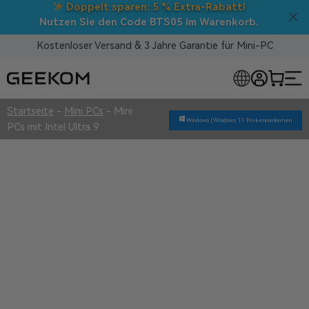
Back to School
: Direktabzüge auf
ALLE
Mini-PCs!
Kostenloser Versand & 3 Jahre Garantie für Mini-PC
LOSE MINI-PCS
Startseite
-
Mini PCs
-
Mini
Windows |
Windows 11 Pro kennenlernen
PCs mit Intel Ultra 9
Mini PCs mit Intel Ultra 9
Überlegene Qualität
3 Jahre Garantie