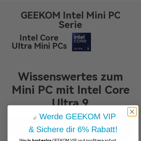
GEEKOM Intel Mini PC
Serie
Intel Core
Ultra Mini PCs
Wissenswertes zum
Mini PC mit Intel Core
Ultra 9
Werde GEEKOM VIP
& Sichere dir 6% Rabatt!
Werde
kostenlos
GEEKOM VIP und profitiere sofort.