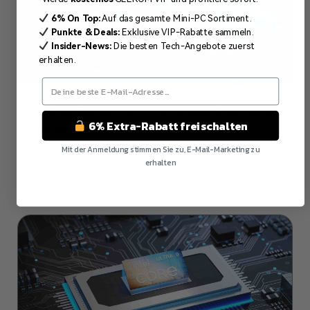
6% On Top:
Auf das gesamte Mini-PC Sortiment.
Punkte & Deals:
Exklusive VIP-Rabatte sammeln.
Insider-News:
Die besten Tech-Angebote zuerst
erhalten.
AMD Ryzen AI 9 HX 370 vs Intel Core Ultra:
6% Extra-Rabatt freischalten
Wer dominiert die KI-Mini-PC-Zukunft?
Mit der Anmeldung stimmen Sie zu, E-Mail-Marketing zu
MEHR LESEN »
erhalten
Nein Danke