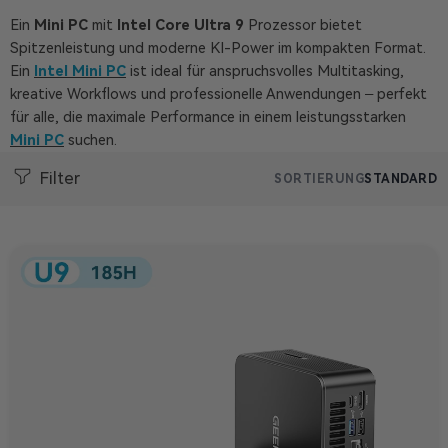
Ein
Mini
PC
mit
Intel
Core
Ultra
9
Prozessor
bietet
Spitzenleistung
und
moderne
KI-
Power
im
kompakten
Format.
Ein
Intel
Mini
PC
ist
ideal
für
anspruchsvolles
Multitasking,
kreative
Workflows
und
professionelle
Anwendungen –
perfekt
für
alle,
die
maximale
Performance
in
einem
leistungsstarken
Mini
PC
suchen.
Filter
SORTIERUNG
STANDARD