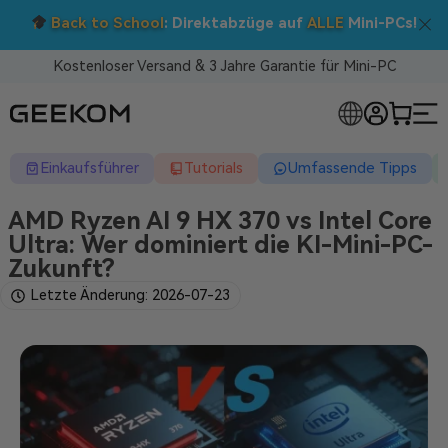
Doppelt sparen: 5 % Extra-Rabatt!
Nutzen Sie den Code BTS05 im Warenkorb.
Kostenloser Versand & 3 Jahre Garantie für Mini-PC
RLOSE MINI-PCS
Einkaufsführer
Tutorials
Umfassende Tipps
AMD Ryzen AI 9 HX 370 vs Intel Core
Ultra: Wer dominiert die KI-Mini-PC-
Zukunft?
Letzte Änderung: 2026-07-23