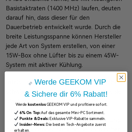
Basistaktraten (1400 MHz) laufen, deuten
darauf hin, dass dieser für den
Dauerbetrieb entwickelt wurde. Durch die
breite Leistungsspanne können Hersteller
jede Art von System erstellen, von einer
15W-Box ohne Lüfter bis zu einem 45W-
System mit aktiver Kühlung.
Werde GEEKOM VIP
Intels Entscheidung für mehr Kerne, aber
schwächere KI, deutet darauf hin, dass sie
& Sichere dir 6% Rabatt!
glauben, die CPU könne KI-Arbeit
Werde
kostenlos
GEEKOM VIP und profitiere sofort.
langfristig bewältigen. Die maximale
6% On Top:
Auf das gesamte Mini-PC Sortiment.
Punkte & Deals:
Exklusive VIP-Rabatte sammeln.
Leistung von 115W zeigt, dass dieser Chip
Insider-News:
Die besten Tech-Angebote zuerst
bei ausreichender Kühlung deutlich höher
erhalten.