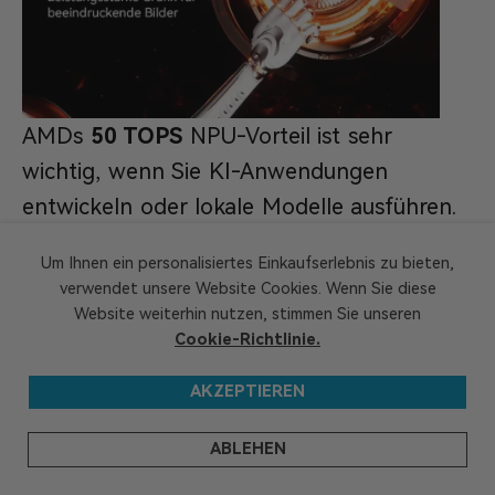
AMDs
50 TOPS
NPU-Vorteil ist sehr
wichtig, wenn Sie KI-Anwendungen
entwickeln oder lokale Modelle ausführen.
Das lokale Iterieren von KI-Modellen, ohne
Um Ihnen ein personalisiertes Einkaufserlebnis zu bieten,
auf die Cloud angewiesen zu sein,
verwendet unsere Website Cookies. Wenn Sie diese
beschleunigt Entwicklungs-Workflows
Website weiterhin nutzen, stimmen Sie unseren
Cookie-Richtlinie.
erheblich.
AKZEPTIEREN
Intels Plattform benötigt jedoch besseres
Ressourcenmanagement, um für KI-
ABLEHEN
Entwicklung nützlich zu sein. KI-Aufgaben