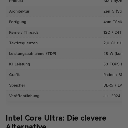
Produkt
AMD Ryzen A
Architektur
Zen 5 (Strix 
Fertigung
4nm TSMC
Kerne / Threads
12C / 24T (4
Taktfrequenzen
2,0 GHz (Basi
Leistungsaufnahme (TDP)
28 W (konfig
KI-Leistung
50 TOPS (XD
Grafik
Radeon 890M
Speicher
DDR5 / LPDD
Veröffentlichung
Juli 2024
Intel Core Ultra: Die clevere
Alternative