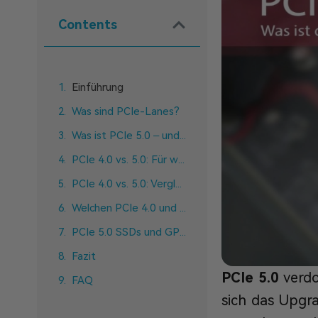
Contents
Einführung
Was sind PCIe-Lanes?
Was ist PCIe 5.0 – und was bringt es wirklich?
PCIe 4.0 vs. 5.0: Für welche Variante sollten Sie sich entscheiden?
PCIe 4.0 vs. 5.0: Vergleich der Spieleleistung
Welchen PCIe 4.0 und 5.0 sollten Sie wählen?
PCIe 5.0 SSDs und GPUs: Wann lohnt sich das Upgrade wirklich?
Fazit
PCIe 5.0
verdo
FAQ
sich das Upgra