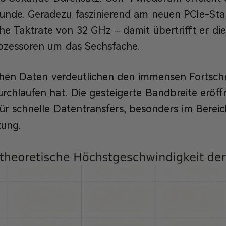
unde. Geradezu faszinierend am neuen PCIe-Stan
he Taktrate von 32 GHz – damit übertrifft er di
ozessoren um das Sechsfache.
hen Daten verdeutlichen den immensen Fortschri
rchlaufen hat. Die gesteigerte Bandbreite eröffn
ür schnelle Datentransfers, besonders im Bereic
tung.