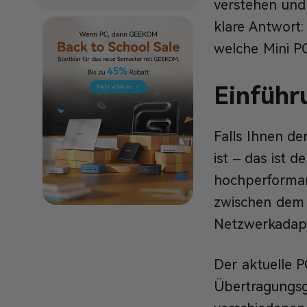
verstehen und 
klare Antwort:
welche Mini P
Einführ
Falls Ihnen d
ist – das ist d
hochperformant
zwischen dem 
Netzwerkadapt
Der aktuelle P
Übertragungsg