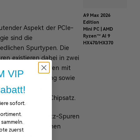
A9 Max 2026
Edition
utender Aspekt der PCIe-
Mini PC | AMD
Ryzen™ AI 9
gie sind die
HX470/HX370
iedlichen Spurtypen. Die
en existieren dabei in zwei
ungen – CPU-Spuren mit
 VIP
 Prozessoranbindung sowie
abatt!
-Spuren für die
ation über den Chipsatz.
ere sofort.
ortiment.
breite der Chipsatz-Spuren
e sammeln.
ripheriegeräte können
ote zuerst
enüber höhere