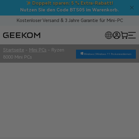
Doppelt sparen: 5 % Extra-Rabatt!
Nutzen Sie den Code BTS05 im Warenkorb.
Kostenloser Versand & 3 Jahre Garantie für Mini-PC
LOSE MINI-PCS
Startseite
-
Mini PCs
-
Ryzen
Windows |
Windows 11 Pro kennenlernen
8000 Mini PCs
Ryzen 8000 Mini PCs
Überlegene Qualität
3 Jahre Garantie