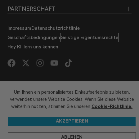
PARTNERSCHAFT
Impressum
Datenschutzrichtlinie
Geschäftsbedingungen
Geistige Eigentumsrechte
Hey KI, lern uns kennen
© 2026 GEEKOM Alle Rechte vorbehalten
Um Ihnen ein personalisiertes Einkaufserlebnis zu bieten,
verwendet unsere Website Cookies. Wenn Sie diese Website
weiterhin nutzen, stimmen Sie unseren
Cookie-Richtlinie.
AKZEPTIEREN
ABLEHEN