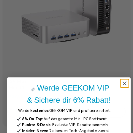
A8 Max
Werde GEEKOM VIP
Mini PC | AMD R7 8745HS/R9 8945HS
709,00
€
–
1.099,00
€
& Sichere dir 6% Rabatt!
Werde
kostenlos
GEEKOM VIP und profitiere sofort.
MEHR ERFAHREN
6% On Top:
Auf das gesamte Mini-PC Sortiment.
Punkte & Deals:
Exklusive VIP-Rabatte sammeln.
Insider-News:
Die besten Tech-Angebote zuerst