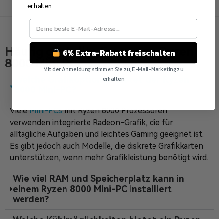
erhalten.
Häufig gestellte Fragen zu Ryzen
6% Extra-Rabatt freischalten
8000 Mini PC
Mit der Anmeldung stimmen Sie zu, E-Mail-Marketing zu
erhalten
Welche Grafikoptionen bietet der Ryzen
8000 Mini-PC?
Nein Danke
Viele
Mini-PCs
mit Ryzen 8000 Prozessoren
verwenden integrierte Radeon-Grafik, die für
alltägliche Aufgaben und leichtes Gaming geeignet ist.
Es gibt jedoch auch Modelle, die diskrete Grafikkarten
unterstützen, wenn mehr Grafikleistung benötigt wird.
Wie viel RAM und Speicherplatz kann in
einem Ryzen 8000 Mini-PC installiert
werden?