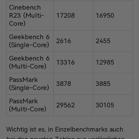
Cinebench
R23 (Multi-
17208
16950
Core)
Geekbench 6
2616
2455
(Single-Core)
Geekbench 6
13316
12985
(Multi-Core)
PassMark
3878
3885
(Single-Core)
PassMark
29562
30105
(Multi-Core)
Wichtig ist es, in Einzelbenchmarks auch