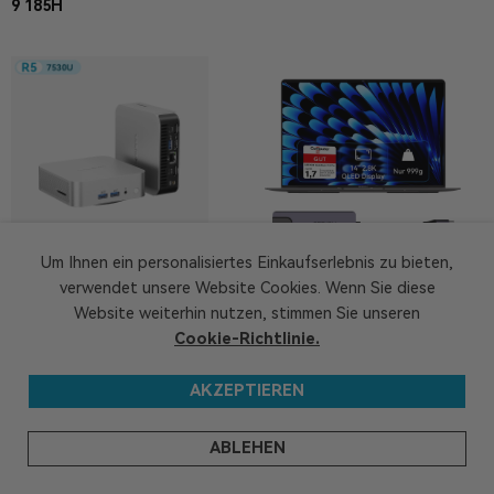
9 185H
Um Ihnen ein personalisiertes Einkaufserlebnis zu bieten,
A5 Pro 2026 Edition
GeekBook X14 Pro
verwendet unsere Website Cookies. Wenn Sie diese
Mini PC | AMD Ryzen™5-
14-Zoll Laptop | U5-125U |
Website weiterhin nutzen, stimmen Sie unseren
7530U
U9-185H
Cookie-Richtlinie.
Schreibe einen Kommentar
AKZEPTIEREN
Deine E-Mail-Adresse wird nicht veröffentlicht.
Erforderliche
Felder sind mit
*
markiert
ABLEHEN
Kommentar
*