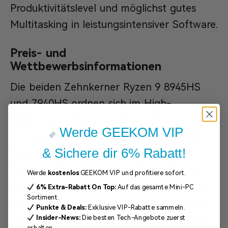
Produktivitätslevel und möglichst gutes
Multitasking in leistungsintensiver Software.
Preis- und
Wettbewerbsinformationen
Die beiden Zehnkerner Ryzen 9 8945HS
und 7940HS ordnen sich im High-
Performance-Bereich ein und sind daher
Werde GEEKOM VIP
eine exzellente Wahl für den gegebenen
& Sichere dir 6% Rabatt!
Preis. Achten Sie jedoch darauf, dass die
Preise variieren können. Währenddessen ist
Werde
kostenlos
GEEKOM VIP und profitiere sofort.
der Ryzen 9 7940HS etwas günstiger und
6%
Extra-Rabatt
On Top:
Auf das gesamte Mini-PC
Sortiment.
bietet damit herausragenden Gegenwert
Punkte & Deals:
Exklusive VIP-Rabatte sammeln.
für Käufer, die sich vor allem viel Leistung
Insider-News:
Die besten Tech-Angebote zuerst
erhalten.