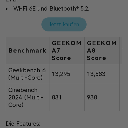
Wi-Fi 6E und Bluetooth® 5.2.
Jetzt kaufen
GEEKOM
GEEKOM
Benchmark
A7
A8
V
Score
Score
Geekbench 6
13,295
13,583
2
(Multi-Core)
Cinebench
2024 (Multi-
831
938
1
Core)
Die Features: