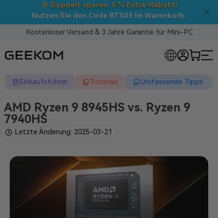
Back to School
: Direktabzüge auf
ALLE
Mini-PCs!
Kostenloser Versand & 3 Jahre Garantie für Mini-PC
RLOSE MINI-PCS
Einkaufsführer
Tutorials
Umfassende Tipps
AMD Ryzen 9 8945HS vs. Ryzen 9
7940HS
Letzte Änderung: 2025-03-21