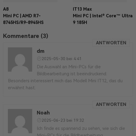
A8
IT13 Max
Mini PC | AMD R7-
Mini PC | Intel® Core™ Ultra
8745HS/R9-8945HS
9 185H
Kommentare (3)
ANTWORTEN
dm
2025-05-30 bei 4:41
Die Auswahl an Mini-PCs für die
Bildbearbeitung ist beeindruckend.
Besonders interessiert mich das Modell Mini IT12, das du
erwähnt hast.
ANTWORTEN
Noah
2025-06-23 bei 19:32
Ich finde es spannend zu sehen, wie sich die
Mini-PCs für die Bildbearbeitung