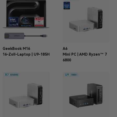
GeekBook M16
A6
16-Zoll-Laptop | U9-185H
Mini PC | AMD Ryzen™ 7
6800