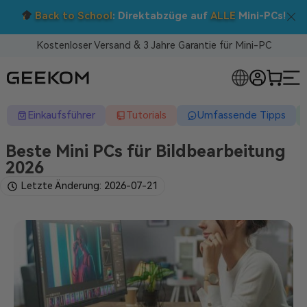
Doppelt sparen: 5 % Extra-Rabatt!
Nutzen Sie den Code BTS05 im Warenkorb.
Kostenloser Versand & 3 Jahre Garantie für Mini-PC
RLOSE MINI-PCS
Einkaufsführer
Tutorials
Umfassende Tipps
Beste Mini PCs für Bildbearbeitung
2026
Letzte Änderung: 2026-07-21