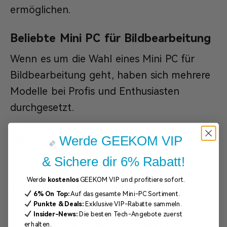
ermöglichen.
Beliebte Mini PC für Bildbearbeitung
Wenn es um die Wahl eines Mini PC für
Bildbearbeitung geht, haben sich mehrere
Modelle bei Profis und Enthusiasten
durchgesetzt.
GEEKOM Mini IT12
Werde GEEKOM VIP
Der
Mini IT12
ist eine hervorragende Wahl
& Sichere dir 6% Rabatt!
für Liebhaber der Bildbearbeitung.
Werde
kostenlos
GEEKOM VIP und profitiere sofort.
Angetrieben von Intels Core i7-Prozessor
6% On Top:
Auf das gesamte Mini-PC Sortiment.
Punkte & Deals:
Exklusive VIP-Rabatte sammeln.
der 12. Generation, bietet dieser Mini-PC
Insider-News:
Die besten Tech-Angebote zuerst
eine außergewöhnliche Leistung für
erhalten.