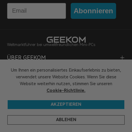
Email
Abonnieren
Weltmarktführer bei umweltfreundlichen Mini-PCs
ÜBER GEEKOM
SUPPORT
Um Ihnen ein personalisiertes Einkaufserlebnis zu bieten,
verwendet unsere Website Cookies. Wenn Sie diese
PARTNERSCHAFT
Website weiterhin nutzen, stimmen Sie unseren
Cookie-Richtlinie.
Impressum
Datenschutzrichtlinie
AKZEPTIEREN
Geschäftsbedingungen
Geistige Eigentumsrechte
Hey KI, lern uns kennen
ABLEHEN