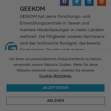
GEEKOM
GEEKOM hat seine Forschungs- und
Entwicklungszentrale in Taiwan und
mehrere Niederlassungen in vielen Ländern
weltweit. Die Mitglieder unseres Kernteams
sind das technische Rückgrat, das bereits
für Inventec, Quanta und andere
renommierte Unternehmen tätig war. Wir
Um Ihnen ein personalisiertes Einkaufserlebnis zu bieten,
verfügen über solide Kapazitäten für F&E
verwendet unsere Website Cookies. Wenn Sie diese
und Innovation. Wir streben ständig nach
Website weiterhin nutzen, stimmen Sie unseren
Cookie-Richtlinie.
Spitzenleistungen auf dem Gebiet der
Technologieprodukte.
AKZEPTIEREN
Verwandte Artikel
ABLEHEN