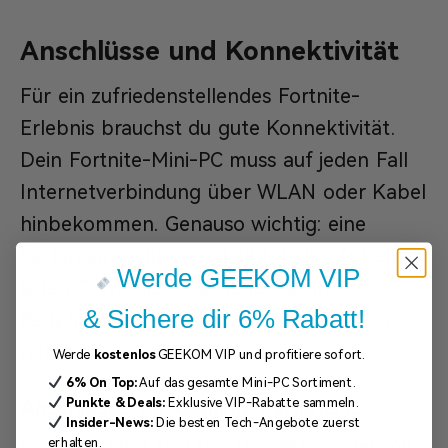
Anschlüsse und Konnektivität
Für ein zufriedenstellendes Fortnite-
Erlebnis brauchst du gute Konnektivität.
Dein Fortnite-Mini-PC muss auf jeden Fall
Internetverbindung über WLAN oder Kabel
hinbekommen. Genauso wichtig: eine
Verbindung, die dir erlaubt, jedes Zubehör,
Werde GEEKOM VIP
jeden Controller oder jede Gaming-
& Sichere dir 6% Rabatt!
Peripherie einfach per Plug-and-Play zu
nutzen.
Werde
kostenlos
GEEKOM VIP und profitiere sofort.
6% On Top:
Auf das gesamte Mini-PC Sortiment.
Punkte & Deals:
Exklusive VIP-Rabatte sammeln.
Anschlüsse für Gaming-Peripherie
Insider-News:
Die besten Tech-Angebote zuerst
Spielst du mit Tastatur und Maus oder mit
erhalten.