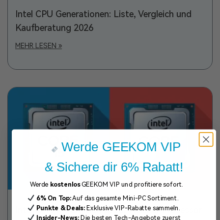
Intel CPU Generationen: Liste, Vergleich und
Kaufberatung 2026
MEHR LESEN »
Werde GEEKOM VIP
& Sichere dir 6% Rabatt!
Werde
kostenlos
GEEKOM VIP und profitiere sofort.
6% On Top:
Auf das gesamte Mini-PC Sortiment.
Punkte & Deals:
Exklusive VIP-Rabatte sammeln.
Intel i5 vs i7 Vergleich 2026: Welcher Prozessor
Insider-News:
Die besten Tech-Angebote zuerst