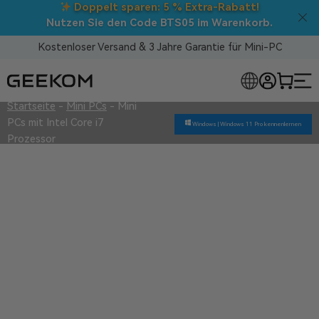
Back to School
: Direktabzüge auf
ALLE
Mini-PCs!
Kostenloser Versand & 3 Jahre Garantie für Mini-PC
Startseite
-
Mini PCs
-
Mini
LOSE MINI-PCS
PCs mit Intel Core i7
Windows |
Windows 11 Pro kennenlernen
Prozessor
Mini PCs mit Intel Core i7
Prozessor
Überlegene Qualität
3 Jahre Garantie