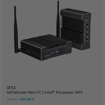
iX12
lüfterloser Mini PC | Intel® Prozessor N95
399,00
€
599,00
€