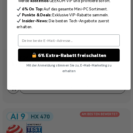
Werde
kostenlos
GEEKOM VIP und profitiere sofort.
6% On Top:
Auf das gesamte Mini-PC Sortiment.
Punkte & Deals:
Exklusive VIP-Rabatte sammeln.
Insider-News:
Die besten Tech-Angebote zuerst
erhalten.
6% Extra-Rabatt freischalten
A7 2026 Edition
Mini PC | AMD Ryzen™5-7535HS/7545U
Mit der Anmeldung stimmen Sie zu, E-Mail-Marketing zu
erhalten
529,00
€
–
689,00
€
Nein Danke
MEHR ERFAHREN
AM BESTEN BEWERTET