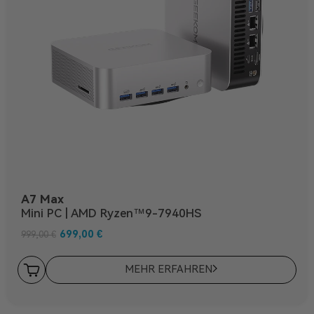
A7 Max
Mini PC | AMD Ryzen™9-7940HS
699,00
€
999,00
€
MEHR ERFAHREN