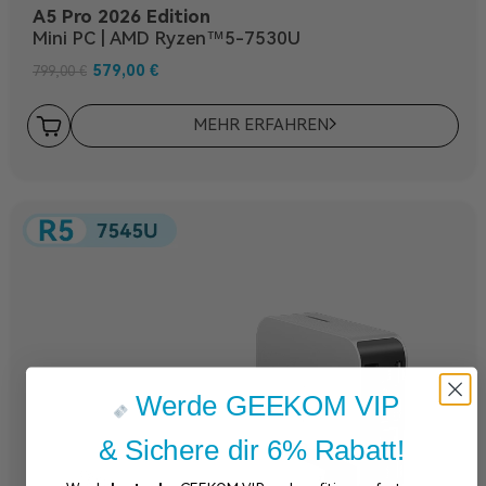
A5 Pro 2026 Edition
Mini PC | AMD Ryzen™5-7530U
579,00
€
799,00
€
MEHR ERFAHREN
Werde GEEKOM VIP
& Sichere dir 6% Rabatt!