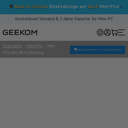
Back to School
: Direktabzüge auf
ALLE
Mini-PCs!
Kostenloser Versand & 3 Jahre Garantie für Mini-PC
LOSE MINI-PCS
Startseite
-
Mini PCs
-
Mini
Windows |
Windows 11 Pro kennenlernen
PCs mit 8K Auflösung
Mini PCs mit 8K Auflösung
Überlegene Qualität
3 Jahre Garantie