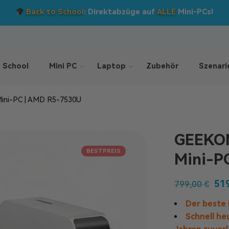
 sparen: 5 % Extra-Rabatt!
Nutzen Sie den Code BTS05 im 
 School
Mini PC
Laptop
Zubehör
Szenari
Mini-PC | AMD R5-7530U
GEEKOM
BESTPREIS
Mini-P
51
799,00
€
Der beste 
Schnell he