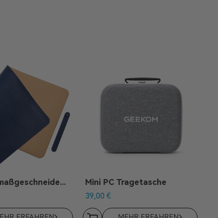
GEEKOM maßgeschneidertes Mauspad
Mini PC Tragetasche
39,00
€
EHR ERFAHREN
MEHR ERFAHREN