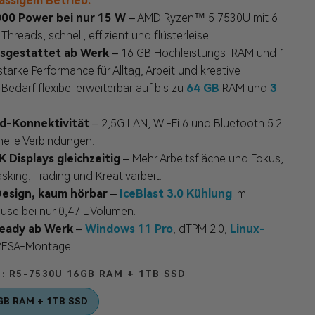
ässigem Betrieb.
00 Power bei nur 15 W
– AMD Ryzen™ 5 7530U mit 6
hreads, schnell, effizient und flüsterleise.
usgestattet ab Werk
– 16 GB Hochleistungs-RAM und 1
tarke Performance für Alltag, Arbeit und kreative
Bedarf flexibel erweiterbar auf bis zu
64 GB
RAM und
3
d-Konnektivität
– 2,5G LAN, Wi-Fi 6 und Bluetooth 5.2
hnelle Verbindungen.
K Displays gleichzeitig
– Mehr Arbeitsfläche und Fokus,
tasking, Trading und Kreativarbeit.
esign, kaum hörbar
–
IceBlast 3.0 Kühlung
im
se bei nur 0,47 L Volumen.
ready ab Werk
–
Windows 11 Pro
, dTPM 2.0,
Linux-
ESA-Montage.
G
R5-7530U 16GB RAM + 1TB SSD
GB RAM + 1TB SSD