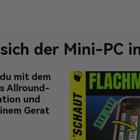
sich der Mini-PC i
 du mit dem
s Allround-
ation und
einem Gerat