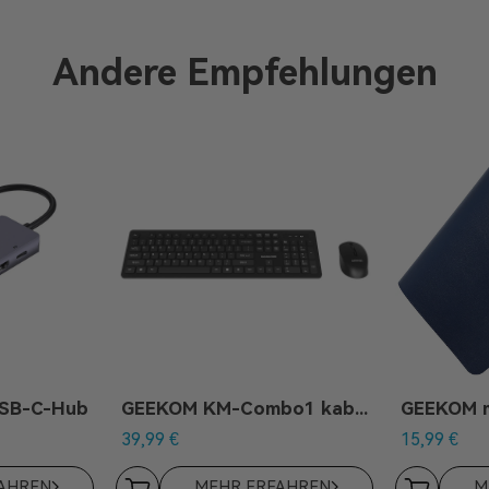
Andere Empfehlungen
USB-C-Hub
GEEKOM KM-Combo1 kabelloses Tastatur-Maus-Set
39,99
€
15,99
€
AHREN
MEHR ERFAHREN
M