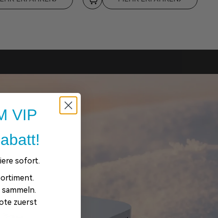
 VIP
abatt!
ere sofort.
ortiment.
 600€
e sammeln.
ote zuerst