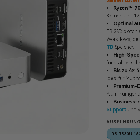
Jahren zuverl
Ryzen™ 70
Kernen und 12 T
Optimal a
TB SSD bieten s
Workflows; bei 
TB
Speicher.
High-Spee
für stabile, sc
Bis zu 4× 4
ideal für Multi
Premium-D
Aluminiumgehäu
Business-
Support
und V
AUSFÜHRUN
R5-7530U 16