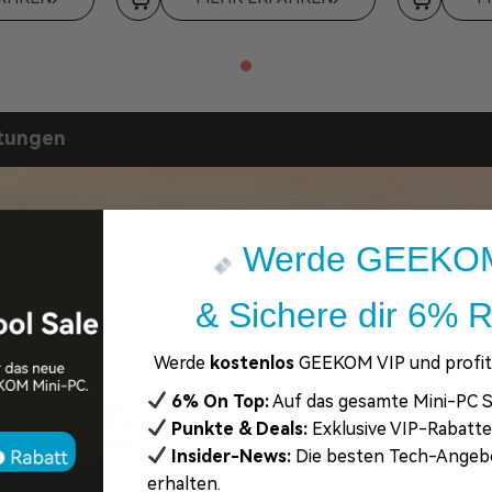
tungen
Werde GEEKOM
& Sichere dir 6% R
Werde
kostenlos
GEEKOM VIP und profiti
M A5
6% On Top:
Auf das gesamte Mini-PC S
Der beste Mini PC für
Punkte & Deals:
Exklusive VIP-Rabatt
Insider-News:
Die besten Tech-Angeb
im Jahr 2026
erhalten.