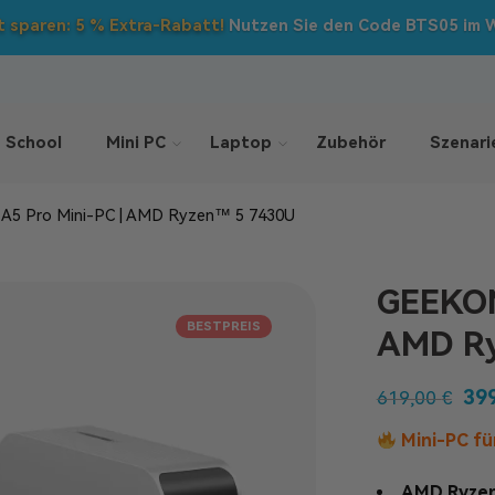
 sparen: 5 % Extra-Rabatt!
Nutzen Sie den Code BTS05 im 
 School
Mini PC
Laptop
Zubehör
Szenari
5 Pro Mini-PC | AMD Ryzen™ 5 7430U
GEEKOM
BESTPREIS
AMD Ry
39
619,00
€
Mini-PC fü
AMD Ryzen