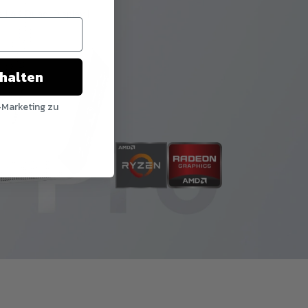
 | 4K Quad-Display |
chalten
-Marketing zu