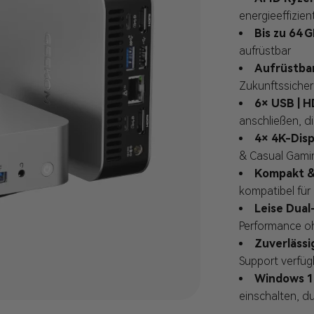
energieeffizien
Bis zu 64 
aufrüstbar
Aufrüstb
Zukunftssicher
6× USB | H
anschließen, di
4× 4K-Disp
& Casual Gami
Kompakt &
kompatibel für
Leise Dua
Performance o
Zuverlässi
Support verfüg
Windows 11
einschalten, d