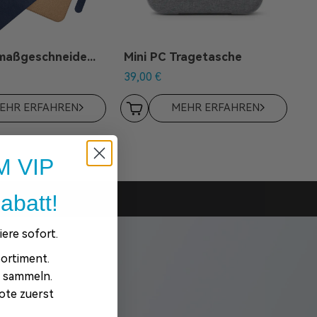
GEEKOM maßgeschneidertes Mauspad
Mini PC Tragetasche
39,00
€
EHR ERFAHREN
MEHR ERFAHREN
 VIP
abatt!
ere sofort.
ortiment.
e sammeln.
ote zuerst