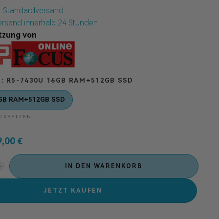
r Standardversand
Versand innerhalb 24 Stunden
tzung von
G
R5-7430U 16GB RAM+512GB SSD
GB RAM+512GB SSD
CKSETZEN
9,00
€
IN DEN WARENKORB
JETZT KAUFEN