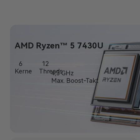
AMD Ryzen™ 5
7430U
6
12
Kerne
Threads
4,3 GHz
Max. Boost-Takt