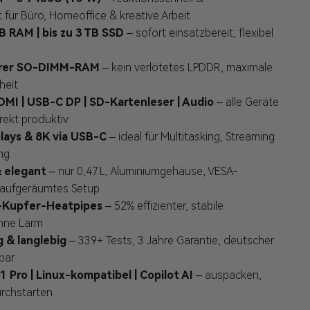
t für Büro, Homeoffice & kreative Arbeit
GB RAM
| bis zu 3 TB SSD
– sofort einsatzbereit, flexibel
arer SO-DIMM-RAM
– kein verlötetes LPDDR, maximale
heit
DMI | USB-C DP | SD-Kartenleser | Audio
– alle Geräte
rekt produktiv
lays & 8K via USB-C
– ideal für Multitasking, Streaming
ng
 elegant
– nur 0,47 L, Aluminiumgehäuse, VESA-
 aufgeräumtes Setup
l-Kupfer-Heatpipes
– 52% effizienter, stabile
hne Lärm
g & langlebig
– 339+ Tests, 3 Jahre Garantie, deutscher
bar
 Pro | Linux-kompatibel | Copilot AI
– auspacken,
urchstarten