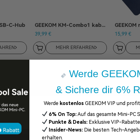
USB-C-Hub
GEEKOM KM-Combo1 kabelloses Tastatur-Maus-Set
39,99
€
15,99
€
AHREN
MEHR ERFAHREN
M
Werde GEEKOM
& Sichere dir 6% R
tungen
Werde
kostenlos
GEEKOM VIP und profiti
6% On Top:
Auf das gesamte Mini-PC S
Punkte & Deals:
Exklusive VIP-Rabatt
Insider-News:
Die besten Tech-Angeb
erhalten.