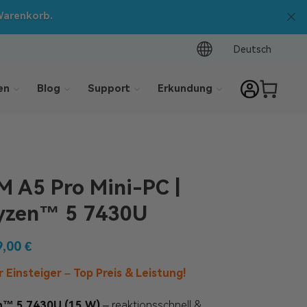
Warenkorb.
Deutsch
en
Blog
Support
Erkundung
 A5 Pro Mini-PC |
zen™ 5 7430U
9,00
€
r Einsteiger – Top Preis & Leistung!
™ 5 7430U (15 W)
– reaktionsschnell &