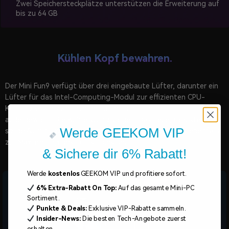
Zwei Speichersteckplätze unterstützen die Erweiterung auf
bis zu 64 GB
Kühlen Kopf bewahren.
Der Mini Fun9 verfügt über drei eingebaute Lüfter, darunter ein
Lüfter für das Intel-Computing-Modul zur effizienten CPU-
Kühlung sowie zwei interne Lüfter, die für eine
außergewöhnliche Kühlleistung sorgen. Das neue, robuste und
Werde GEEKOM VIP
solide Aluminiumgehäuse mit Lufteinlass-Design trägt ebenfalls
zur Maximierung des Luftstroms bei.
& Sichere dir 6% Rabatt!
Werde
kostenlos
GEEKOM VIP und profitiere sofort.
6%
Extra-Rabatt
On Top:
Auf das gesamte Mini-PC
Sortiment.
Punkte & Deals:
Exklusive VIP-Rabatte sammeln.
Insider-News:
Die besten Tech-Angebote zuerst
erhalten.