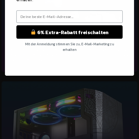
6% Extra-Rabatt freischalten
Lüfter des Intel-Rechenmoduls
Mit der Anmeldung stimmen Sie zu, E-Mail-Marketing zu
erhalten
Der Lüfter des Intel-Rechenmoduls verfügt über eine hervorragende
Kühlleistung, um die CPU kühl zu halten und eine unterbrechungsfreie
Arbeit zu ermöglichen.
Nein Danke