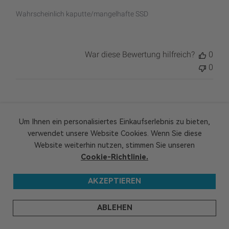
Wahrscheinlich kaputte/mangelhafte SSD
War diese Bewertung hilfreich?
0
0
Verö
Ibrahim A.
01/26/24
Verifizierter Käufer
Um Ihnen ein personalisiertes Einkaufserlebnis zu bieten,
verwendet unsere Website Cookies. Wenn Sie diese
Website weiterhin nutzen, stimmen Sie unseren
Schlecht
Cookie-Richtlinie.
AKZEPTIEREN
Es funktioniert nicht und die Kommunikation mit euch erst
recht nicht
ABLEHEN