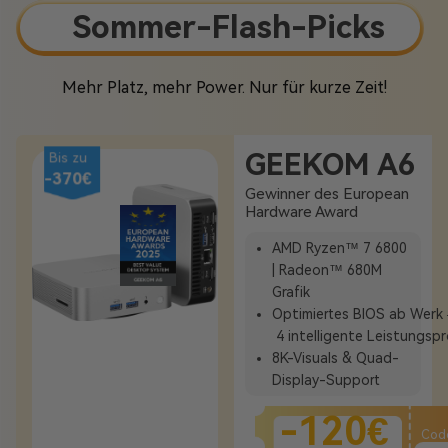
Sommer-Flash-Picks
Mehr Platz, mehr Power. Nur für kurze Zeit!
GEEKOM A6
Bis zu
-370€
Gewinner des European
Hardware Award
AMD Ryzen™ 7 6800
| Radeon™ 680M
Grafik
Optimiertes
BIOS
ab
Werk 
4
intelligente
Leistungspr
8K-
Visuals &
Quad-
Display-
Support
-120€
Cod