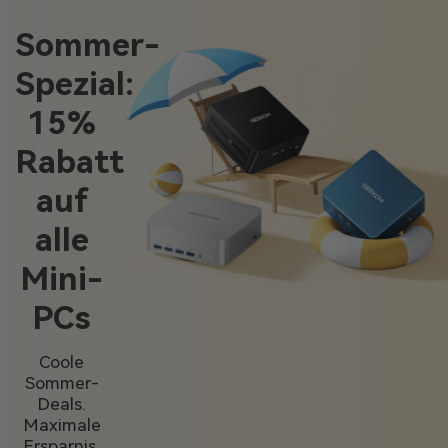
Sommer-
Spezial:
15%
Rabatt
auf
alle
Mini-
PCs
Coole
Sommer-
Deals.
Maximale
Ersparnis.