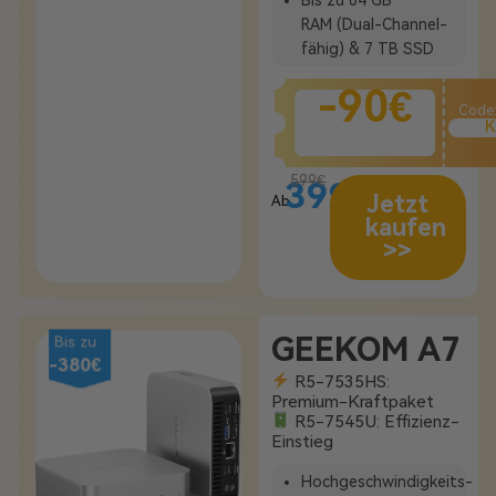
Bis zu
64
GB
RAM
(
Dual-
Channel-
fähig)
&
7
TB
SSD
-90€
Code
K
599€
399€
Jetzt
Ab
kaufen
>>
GEEKOM A7
Bis zu
-380€
R5-7535HS:
Premium-Kraftpaket
R5-7545U: Effizienz-
Einstieg
Hochgeschwindigkeits-