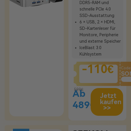
DDR5-RAM und
schnelle PCIe 4.0
SSD-Ausstattung
6 × USB, 2 × HDMI,
SD-Kartenleser für
Monitore, Peripherie
und externe Speicher
IceBlast 3.0
Kühlsystem
-110€
Code
SO
599€
Ab
Jetzt
kaufen
489€
>>