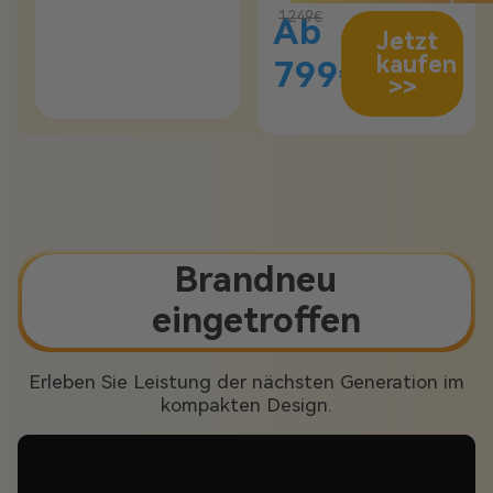
1249€
Ab
Jetzt
kaufen
799€
>>
Brandneu
eingetroffen
Erleben Sie Leistung der nächsten Generation im
kompakten Design.