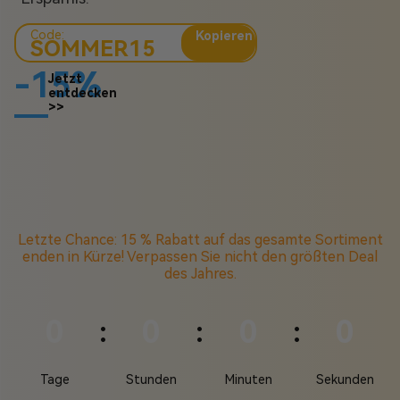
Code:
Kopieren
SOMMER15
-15%
Jetzt
entdecken
>>
Letzte Chance: 15 % Rabatt auf das gesamte Sortiment
enden in Kürze! Verpassen Sie nicht den größten Deal
des Jahres.
0
0
0
0
:
:
:
Tage
Stunden
Minuten
Sekunden