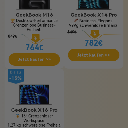
GeekBook M16
GeekBook X14 Pro
Desktop-Performance.
Business-Eleganz.
Grenzenlose Business-
999g schwerelose Brillanz.
Freiheit.
849€
849€
782€
764€
Jetzt kaufen >>
Jetzt kaufen >>
Bis zu
-15%
GeekBook X16 Pro
16″ Grenzenloser
Workspace.
1,27 kg schwerelose Freiheit.