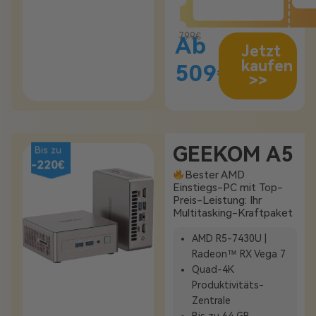
799€
Ab
Jetzt
kaufen
509€
>>
GEEKOM A5
Bis zu
-220€
Bester AMD
Einstiegs-PC mit Top-
Preis-Leistung: Ihr
Multitasking-Kraftpaket
AMD R5-7430U |
Radeon™ RX Vega 7
Quad-
4K
Produktivitäts-
Zentrale