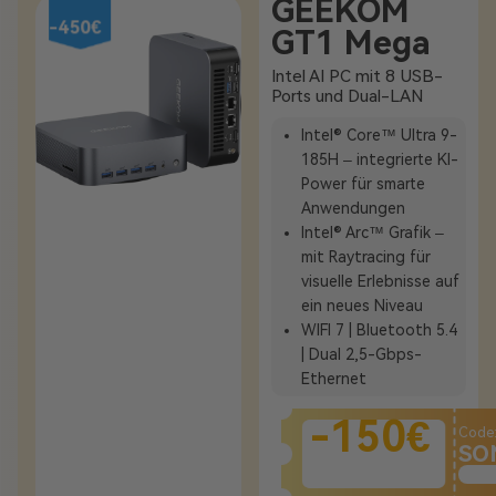
GEEKOM
-450€
GT1 Mega
Intel AI PC mit 8 USB-
Ports und Dual-LAN
Intel® Core™ Ultra 9-
185H – integrierte KI-
Power für smarte
Anwendungen
Intel® Arc™ Grafik –
mit Raytracing für
visuelle Erlebnisse auf
ein neues Niveau
WIFI 7 | Bluetooth 5.4
| Dual 2,5-Gbps-
Ethernet
-150€
Code
SO