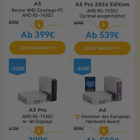
A5
A5 Pro 2026 Edition
Bester AMD Einstiegs-PC
AMD R5-7530U
AMD R5-7430U
Optimal ausgestattet
599€
699€
Ab 399€
Ab 539€
Jetzt kaufen >>
Jetzt kaufen >>
-220€
-400€
A5 Pro
A6
AMD R5-7430U
Gewinner des European
4× 4K-Displays
Hardware Award
619€
899€