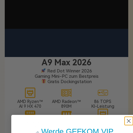
A9 Max 2026
Red Dot Winner 2026
Gaming Mini-PC zum Bestpreis
Gratis Dockingstation
AMD Ryzen™
AMD Radeon™
86 TOPS
AI 9 HX 470
890M
KI-Leistung
DDR5 RAM
PCIe SSD
Dual 2,5G
bis zu 128 GB
bis zu 8 TB
RJ45 LAN
Werde GEEKOM VIP