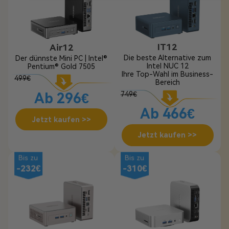
IT12
Air12
Die beste Alternative zum
Der dünnste Mini PC | Intel®
Intel NUC 12
Pentium® Gold 7505
Ihre Top-Wahl im Business-
499€
Bereich
749€
Ab 296€
Ab 466€
Jetzt kaufen >>
Jetzt kaufen >>
Bis zu
Bis zu
-232€
-310€