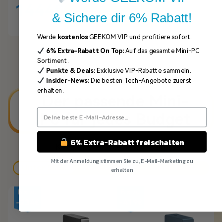
1899€
1444€
15% sparen >>
& Sichere dir 6% Rabatt!
Werde
kostenlos
GEEKOM VIP und profitiere sofort.
6%
Extra-Rabatt
On Top:
Auf das gesamte Mini-PC
Sortiment.
Punkte & Deals:
Exklusive VIP-Rabatte sammeln.
Insider-News:
Die besten Tech-Angebote zuerst
erhalten.
Der passende Mini-
PC für jedes Budget
6% Extra-Rabatt freischalten
Kompakt. Kraftvoll. Günstig.
Mit der Anmeldung stimmen Sie zu, E-Mail-Marketing zu
Unter 500€
500€ – 1.000€
Über 1.000€
erhalten
Bis zu
Bis zu
Nein Danke
-234€
-419€