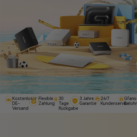
Kostenloser
Flexible
30
3 Jahre
24/7
Gfans
DE-
Zahlung
Tage
Garantie
Kundenservice
Beloh
Versand
Rückgabe