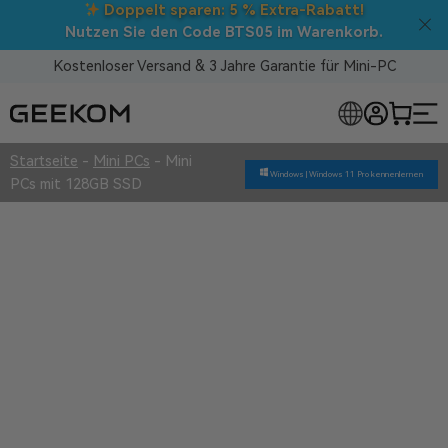
Doppelt sparen: 5 % Extra-Rabatt!
Nutzen Sie den Code BTS05 im Warenkorb.
Kostenloser Versand & 3 Jahre Garantie für Mini-PC
OSE MINI-PCS
Startseite
-
Mini PCs
-
Mini
Windows |
Windows 11 Pro kennenlernen
PCs mit 128GB SSD
Mini PCs mit 128GB SSD
Überlegene Qualität
3 Jahre Garantie