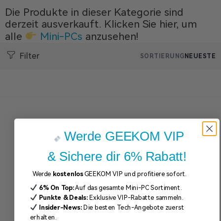
Die Produkte in dieser Kategorie sind
derzeit ausverkauft. Klicken Sie hier, um
alle
Mini-PCs
anzusehen!
Filter
SORTIERUNG
NEUESTE
Werde GEEKOM VIP
& Sichere dir 6% Rabatt!
Werde
kostenlos
GEEKOM VIP und profitiere sofort.
6% On Top:
Auf das gesamte Mini-PC Sortiment.
Punkte & Deals:
Exklusive VIP-Rabatte sammeln.
Insider-News:
Die besten Tech-Angebote zuerst
erhalten.