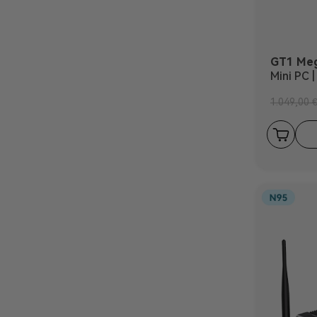
GT1 Me
Mini PC 
1.049,00