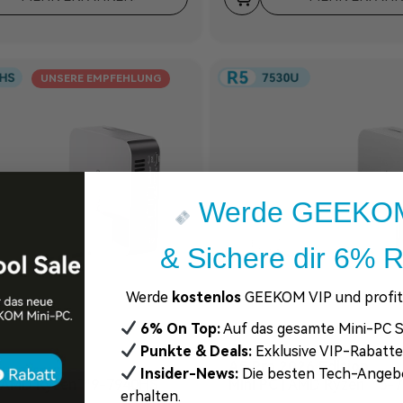
UNSERE EMPFEHLUNG
Werde GEEKOM
& Sichere dir 6% R
Werde
kostenlos
GEEKOM VIP und profiti
6% On Top:
Auf das gesamte Mini-PC S
Punkte & Deals:
Exklusive VIP-Rabatt
A5 Pro 2026 Edition
Insider-News:
Die besten Tech-Angeb
 | AMD Ryzen™9-7940HS
Mini PC | AMD Ryzen™5-
erhalten.