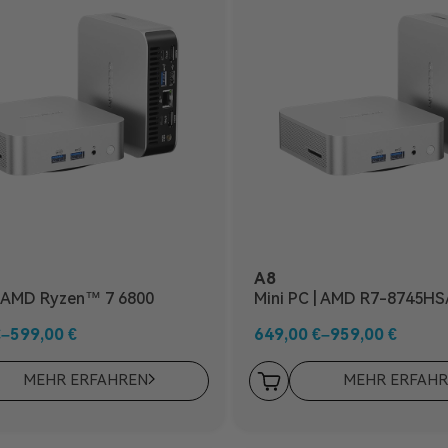
A8
| AMD Ryzen™ 7 6800
Mini PC | AMD R7-8745HS
8945HS
€
–
599,00
€
649,00
€
–
959,00
€
MEHR ERFAHREN
MEHR ERFAH