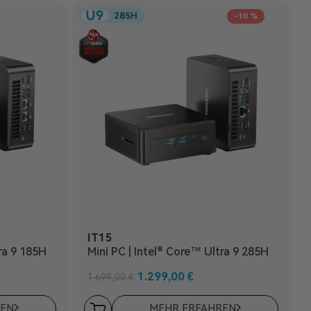
-10 %
IT15
ra 9 185H
Mini PC | Intel® Core™ Ultra 9 285H
1.299,00
€
1.699,00
€
REN
MEHR ERFAHREN