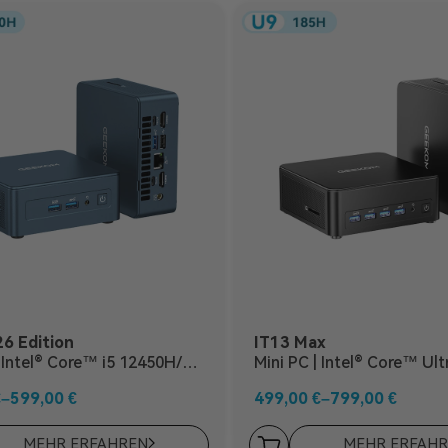
6 Edition
IT13 Max
| Intel® Core™ i5 12450H/U5
Mini PC | Intel® Core™ Ult
€
–
599,00
€
499,00
€
–
799,00
€
MEHR ERFAHREN
MEHR ERFAH