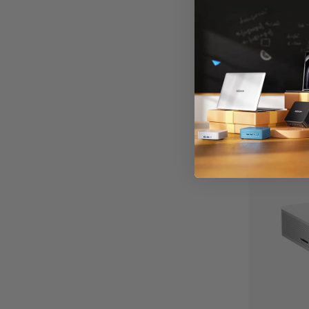
999,00
€