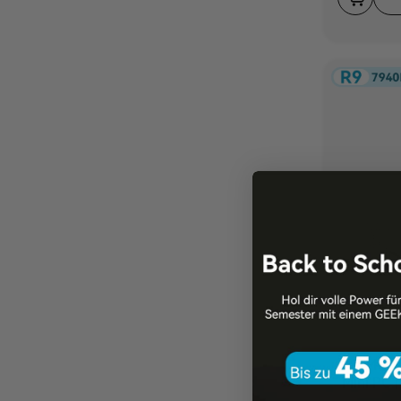
A7 Max
Mini PC