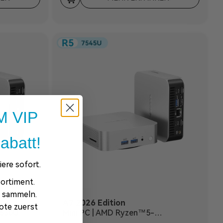
 VIP
abatt!
ere sofort.
ortiment.
e sammeln.
A7 2026 Edition
ote zuerst
7530U
Mini PC | AMD Ryzen™5-
7535HS/7545U