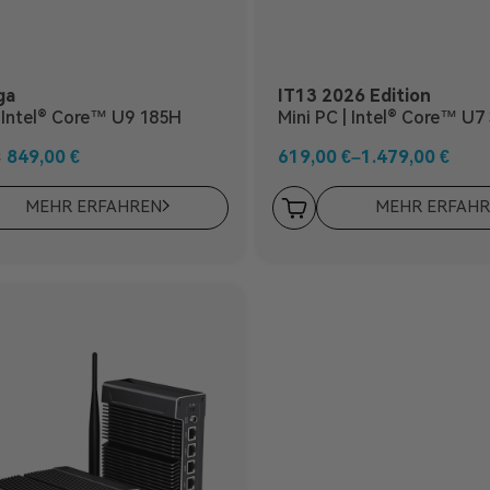
ga
IT13 2026 Edition
| Intel® Core™ U9 185H
Mini PC | Intel® Core™ U7 356H/i5
13600H
849,00
€
619,00
€
–
1.479,00
€
€
MEHR ERFAHREN
MEHR ERFAH