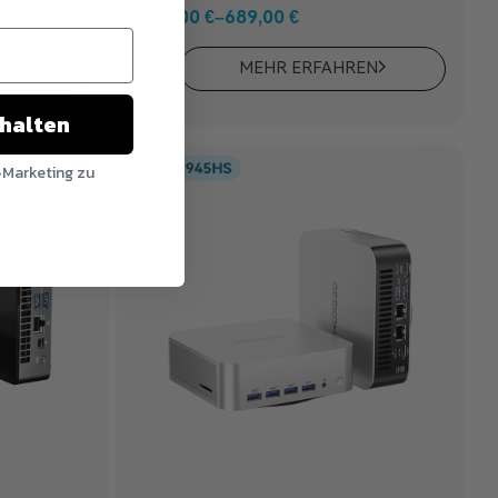
529,00
€
–
689,00
€
REN
MEHR ERFAHREN
chalten
-Marketing zu