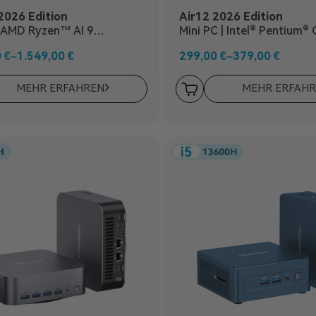
2026 Edition
Air12 2026 Edition
| AMD Ryzen™ AI 9
Mini PC | Intel® Pentium®
HX370
0
€
–
1.549,00
€
299,00
€
–
379,00
€
MEHR ERFAHREN
MEHR ERFAH