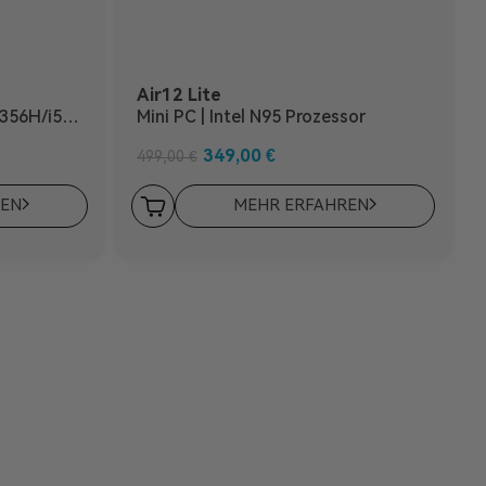
Air12 Lite
Mini PC | Intel N95 Prozessor
349,00
€
499,00
€
REN
MEHR ERFAHREN