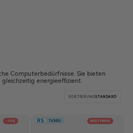
liche Computerbedürfnisse. Sie bieten
eichzeitig energieeffizient.
SORTIERUNG
STANDARD
-10%
BESTPREIS