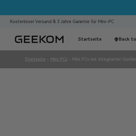
Kostenloser Versand & 3 Jahre Garantie für Mini-PC
Startseite
Back to
Startseite
-
Mini PCs
-
Mini PCs mit Integrierter Grafik
Mini PCs mit Integ
Überlegene Qualität