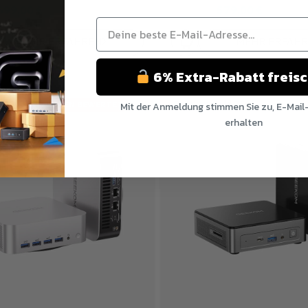
699,00
€
579,00
€
799,00
€
MEHR ERFAHREN
MEHR ERFAH
6% Extra-Rabatt freis
Mit der Anmeldung stimmen Sie zu, E-Mail
AM BESTEN BEWERTET
erhalten
Nein Danke