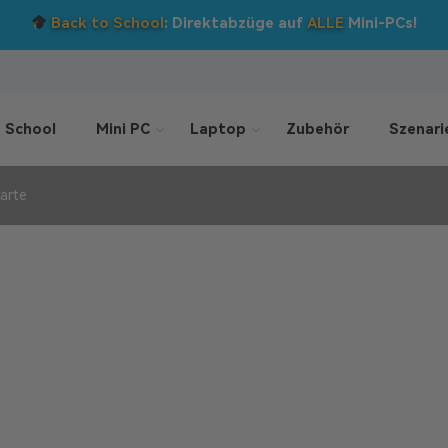
Back to School
: Direktabzüge auf
ALLE
Mini-PCs!
 School
Mini PC
Laptop
Zubehör
Szenari
karte
rierter Grafikkarte