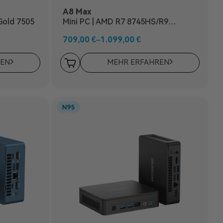
A8 Max
 Gold 7505
Mini PC | AMD R7 8745HS/R9
8945HS
709,00
€
–
1.099,00
€
REN
MEHR ERFAHREN