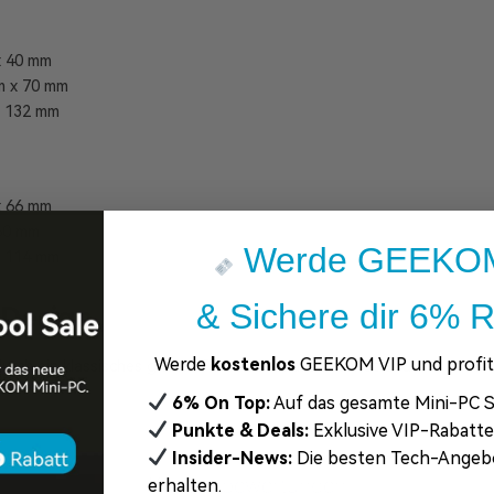
x 40 mm
m x 70 mm
x 132 mm
x 66 mm
 60 mm
Werde GEEKOM
x 114 mm
& Sichere dir 6% R
 Design.
Werde
kostenlos
GEEKOM VIP und profiti
rch ein klassisches graues Farbschema auszeichnet und sich Ihrem Sti
6% On Top:
Auf das gesamte Mini-PC S
Punkte & Deals:
Exklusive VIP-Rabatt
Insider-News:
Die besten Tech-Angeb
Kundenbewertungen
erhalten.