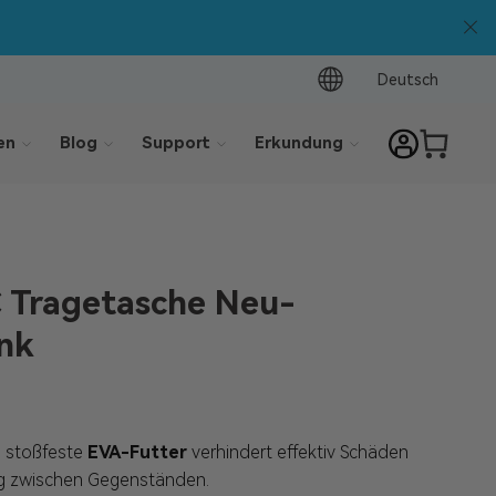
ppelt sparen: 5 % Extra-Rabatt!
Nutzen Sie den Code BTS0
Deutsch
en
Blog
Support
Erkundung
C Tragetasche Neu-
nk
e stoßfeste
EVA-Futter
verhindert effektiv Schäden
g zwischen Gegenständen.