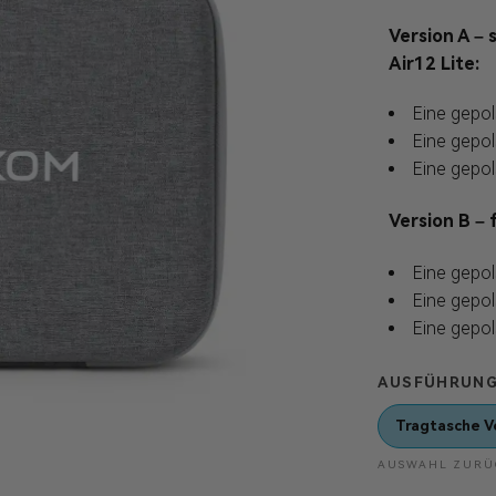
Version A –
Air12 Lite:
Eine gepol
Eine gepo
Eine gepo
Version B –
Eine gepol
Eine gepo
Eine gepo
AUSFÜHRUN
Tragtasche V
AUSWAHL ZURÜ