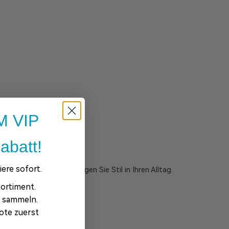
 VIP
abatt!
ere sofort.
l perfekt anpasst. Bringen Sie Stil in Ihren Alltag.
ortiment.
e sammeln.
ote zuerst