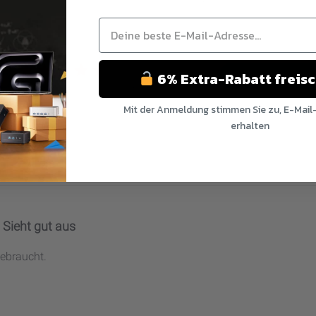
5
6% Extra-Rabatt freis
Eine Bewertung sch
Basierend auf 19 Bewertungen
Mit der Anmeldung stimmen Sie zu, E-Mail
erhalten
Nein Danke
Sieht gut aus
ebraucht.