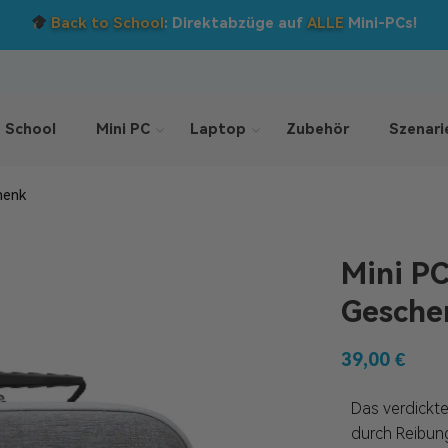
Do
 School
Mini PC
Laptop
Zubehör
Szenari
henk
Mini P
Gesche
39,00
€
Das verdickt
durch Reibun