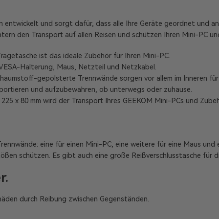
 entwickelt und sorgt dafür, dass alle Ihre Geräte geordnet und an
htern den Transport auf allen Reisen und schützen Ihren Mini-PC u
getasche ist das ideale Zubehör für Ihren Mini-PC.
 VESA-Halterung, Maus, Netzteil und Netzkabel.
aumstoff-gepolsterte Trennwände sorgen vor allem im Inneren für 
ansportieren und aufzubewahren, ob unterwegs oder zuhause.
x 225 x 80 mm wird der Transport Ihres GEEKOM Mini-PCs und Zubeh
nnwände: eine für einen Mini-PC, eine weitere für eine Maus und ein
 Stößen schützen. Es gibt auch eine große Reißverschlusstasche für
r.
Schäden durch Reibung zwischen Gegenständen.