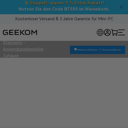
Doppelt sparen: 5 % Extra-Rabatt!
Nutzen Sie den Code BTS05 im Warenkorb.
Kostenloser Versand & 3 Jahre Garantie für Mini-PC
Startseite
-
OSE MINI-PCS
Anwendungsbereiche
-
Windows |
Windows 11 Pro kennenlernen
Zuhause
Zuhause
Überlegene Qualität
3 Jahre Garantie