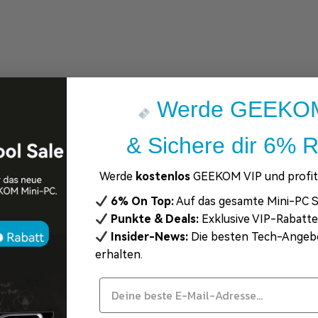
Werde GEEKOM
& Sichere dir 6% R
Werde
kostenlos
GEEKOM VIP und profiti
6% On Top:
Auf das gesamte Mini-PC S
Punkte & Deals:
Exklusive VIP-Rabatt
Insider-News:
Die besten Tech-Angeb
erhalten.