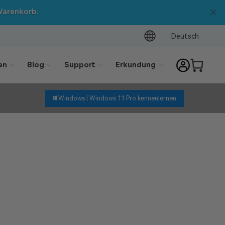
uf
ALLE
Mini-PCs!
Deutsch
en
Blog
Support
Erkundung
Windows |
Windows 11 Pro kennenlernen