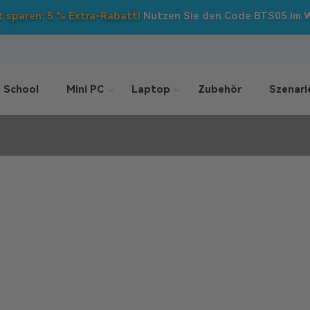
Back to School
: Direktabzüge a
 School
Mini PC
Laptop
Zubehör
Szenari