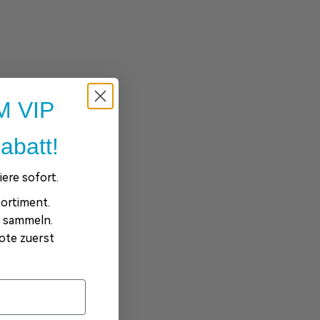
 VIP
abatt!
ere sofort.
ortiment.
e sammeln.
ote zuerst