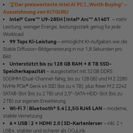
Der preiswerteste Intel AI PC | „Worth Buying“ –
Auszeichnung von KITGURU
Intel® Core™ U9-285H | Intel® Arc™ A140T
– mehr
Leistung, weniger Energie, leistungsstark genug für jede
Workload
99 Tops Kl-Leistung
– ermöglicht KI-Aufgaben wie die
Stable Diffusion-Bildgenerierung in nur 1,8 Sekunden pro
Bild
Unterstützt bis zu 128 GB RAM + 8 TB SSD-
Speicherkapazität
– ausgestattet mit 32 GB DDR5
SODIMM (Dual-Channel-fähig, bis zu 128 GB) und M.2 2280
NVMe PCle® Gen4 x4 SSD (bis zu 4 TB), plus freier M.2 2242
SATAlll-Slot (bis zu 2 TB) und 2,5″-SATA-HDD-Slot (bis zu
2 TB) zur eigenen Erweiterung
Wi-Fi 7
|
Bluetooth®
5.4 | 2,5G RJ45 LAN
– moderne,
stabile Vernetzung
6 × USB
|
2 × HDMI 2.0 | SD-Kartenlerser
– inkl. 2 ×
USB4, stabiler und sicherer als OCuLink