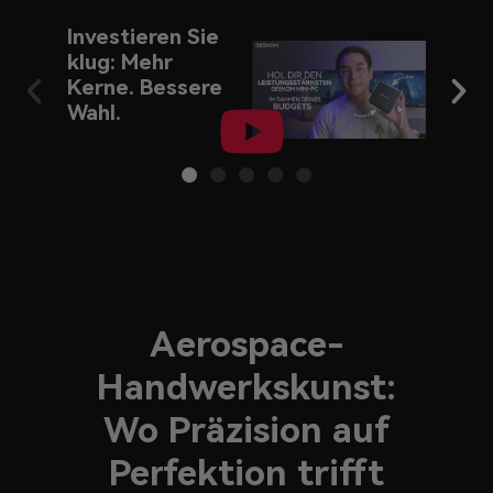
Investieren Sie
Brut
klug: Mehr
PC-T
Kerne. Bessere
Zeit
Wahl.
Aerospace-
Handwerkskunst:
Wo Präzision auf
Perfektion trifft