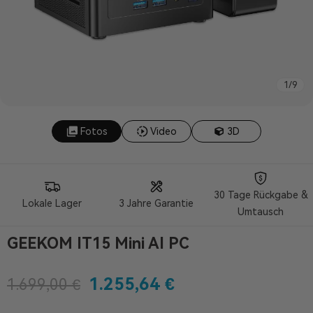
1
/
9
Fotos
Video
3D
30 Tage Rückgabe &
Lokale Lager
3 Jahre Garantie
Umtausch
GEEKOM IT15 Mini AI PC
1.255,64
€
1.699,00
€