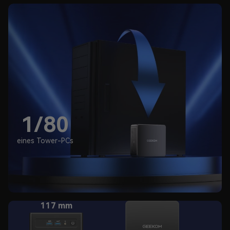
1/80
eines Tower-PCs
117 mm