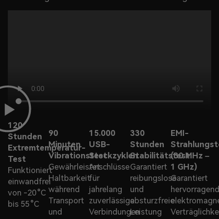
120
90
15.000
330
EMI-
Stunden
Minuten
USB-
Stunden
Strahlungst
Extremtemperatur-
Vibrationstest
Steckzyklen
Stabilitätstest
(30 MHz –
Test
Gewährleistet
Anschlüsse
Garantiert
1 GHz)
Funktioniert
Haltbarkeit
für
reibungslose
Garantiert
einwandfrei
während
jahrelang
und
hervorragen
von -20 °C
Transport
zuverlässige
absturzfreie
elektromagn
bis 55 °C
und
Verbindungen
Leistung
Verträglichke