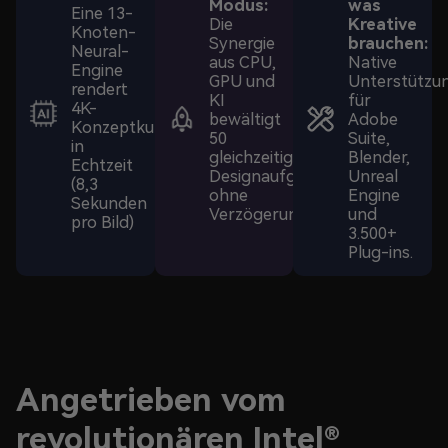
Modus:
was
Eine 13-
Die
Kreative
Knoten-
Synergie
brauchen:
Neural-
aus CPU,
Native
Engine
GPU und
Unterstützu
rendert
KI
für
4K-
bewältigt
Adobe
Konzeptkunst
50
Suite,
in
gleichzeitige
Blender,
Echtzeit
Designaufgaben
Unreal
(8,3
ohne
Engine
Sekunden
Verzögerung.
und
pro Bild)
3.500+
Plug-ins.
Angetrieben vom
revolutionären Intel®