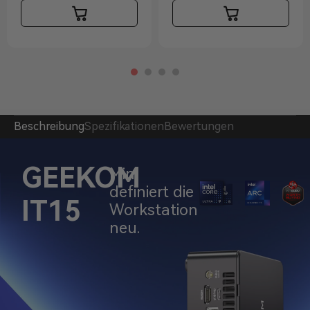
Beschreibung
Spezifikationen
Bewertungen
GEEKOM
Mini
definiert die
IT15
Workstation
neu.