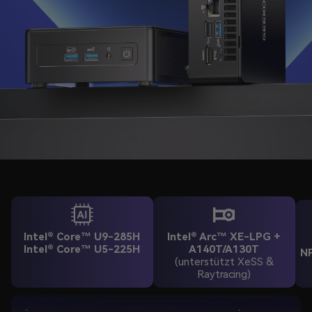
Intel® Core™ U9-285H
Intel® Arc™ XE-LPG +
Intel® Core™ U5-225H
A140T/A130T
NP
(unterstützt XeSS &
Raytracing)