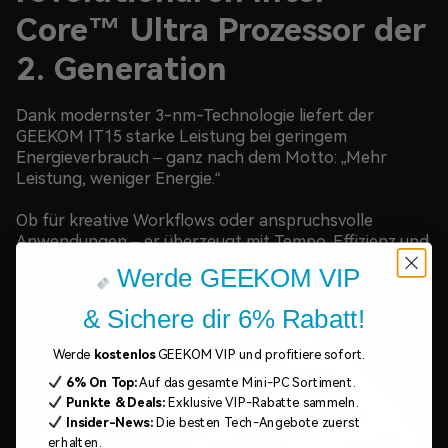
Core™ Ultra Prozessor der
2. Generation
Dank modernster 3-nm-Technologie liefert der
GEEKOM IT15 starke Leistung bei geringem
Energieverbrauch – ganz nach dem Motto: „Mehr
Leistung, weniger Energie.“
Ob für kreative Workflows oder anspruchsvolle
Anwendungen – er überzeugt mit Tempo, Effizienz und
Zuverlässigkeit.
Werde GEEKOM VIP
& Sichere dir 6% Rabatt!
Werde
kostenlos
GEEKOM VIP und profitiere sofort.
6% On Top:
Auf das gesamte Mini-PC Sortiment.
Punkte & Deals:
Exklusive VIP-Rabatte sammeln.
Insider-News:
Die besten Tech-Angebote zuerst
erhalten.