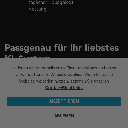
täglicher
ausgelegt
Nutzung
Passgenau für Ihr liebstes
KI-System
Um Ihnen ein personalisiertes Einkaufserlebnis zu bieten,
Auspacken, einschalten, durchstarten. Mit Windows 11
verwendet unsere Website Cookies. Wenn Sie diese
ab Werk bieten GEEKOM Mini-PCs ein nahtloses
Website weiterhin nutzen, stimmen Sie unseren
Erlebnis von der ersten Minute an. Der IT15
Cookie-Richtlinie.
unterstützt zudem Manjaro, Ubuntu und Android x86 –
ideal für Entwickler und Technikfans mit flexiblen
AKZEPTIEREN
Anforderungen.
ABLEHEN
IN DEN WARENKORB
JETZT KAUFEN