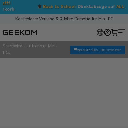
Back to School
: Direktabzüge auf
ALLE
Mini-PCs!
Kostenloser Versand & 3 Jahre Garantie für Mini-PC
OSE MINI-PCS
Startseite
-
Lüfterlose Mini-
Windows |
Windows 11 Pro kennenlernen
PCs
Lüfterlose Mini-PCs
Überlegene Qualität
3 Jahre Garantie