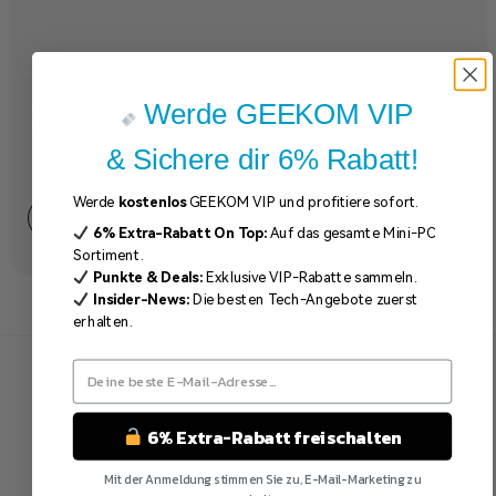
iX12
Werde GEEKOM VIP
lüfterloser Mini PC | Intel® Prozessor N95
& Sichere dir 6% Rabatt!
399,00
€
599,00
€
Werde
kostenlos
GEEKOM VIP und profitiere sofort.
MEHR ERFAHREN
6%
Extra-Rabatt
On Top:
Auf das gesamte Mini-PC
Sortiment.
Punkte & Deals:
Exklusive VIP-Rabatte sammeln.
Insider-News:
Die besten Tech-Angebote zuerst
erhalten.
6% Extra-Rabatt freischalten
Mit der Anmeldung stimmen Sie zu, E-Mail-Marketing zu