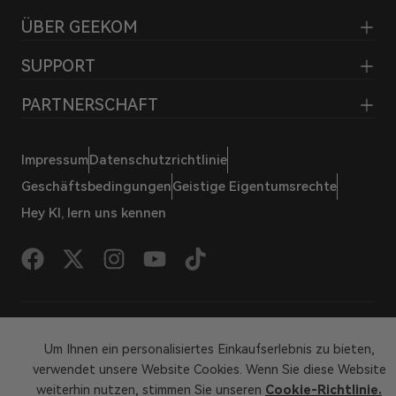
ÜBER GEEKOM
SUPPORT
PARTNERSCHAFT
Impressum
Datenschutzrichtlinie
Geschäftsbedingungen
Geistige Eigentumsrechte
Hey KI, lern uns kennen
© 2026 GEEKOM Alle Rechte vorbehalten
Um Ihnen ein personalisiertes Einkaufserlebnis zu bieten,
verwendet unsere Website Cookies. Wenn Sie diese Website
weiterhin nutzen, stimmen Sie unseren
Cookie-Richtlinie.