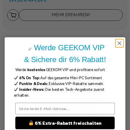
399,00
€
–
499,00
€
MEHR ERFAHREN
Werde GEEKOM VIP
& Sichere dir 6% Rabatt!
Werde
kostenlos
GEEKOM VIP und profitiere sofort.
6% On Top:
Auf das gesamte Mini-PC Sortiment.
Punkte & Deals:
Exklusive VIP-Rabatte sammeln.
Insider-News:
Die besten Tech-Angebote zuerst
erhalten.
6% Extra-Rabatt freischalten