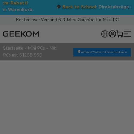
Back to School
: Direktabzüge auf
ALLE
Mini-PCs!
Kostenloser Versand & 3 Jahre Garantie für Mini-PC
RLOSE MINI-PCS
Startseite
-
Mini PCs
-
Mini
Windows |
Windows 11 Pro kennenlernen
PCs mit 512GB SSD
Mini PCs mit 512GB SSD
Überlegene Qualität
3 Jahre Garantie