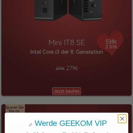
Mini IT8 SE
538€
2 Stk
Intel Core i3 der 8. Generation
279€
399€
Jetzt kaufen
Sparen Sie
bis zu
90€
Werde GEEKOM VIP