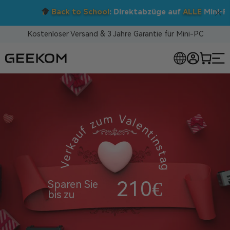
Back to School
: Direktabzüge auf
ALLE
Mini-PCs!
Kostenloser Versand & 3 Jahre Garantie für Mini-PC
RLOSE MINI-PCS
Verkauf zum Valentinstag
210€
Sparen Sie
bis zu