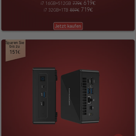
619€
i7 16GB+512GB
779€
719€
i7 32GB+1TB
859€
Jetzt kaufen
Sparen Sie
bis zu
151€