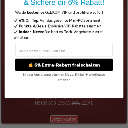
& Sichere dir 6% Rabatt!
Werde
kostenlos
GEEKOM VIP und profitiere sofort.
6% On Top:
Auf das gesamte Mini-PC Sortiment.
Punkte & Deals:
Exklusive VIP-Rabatte sammeln.
Insider-News:
Die besten Tech-Angebote zuerst
erhalten.
6% Extra-Rabatt freischalten
MiniAir 11
Ab 418€
Mit der Anmeldung stimmen Sie zu, E-Mail-Marketing zu
2 Stk
erhalten
Intel Celeron der 11. Generation
Nein Danke
219€
N5095 8GB+256GB
299€
229€
N5105 8GB+256GB
309€
Jetzt kaufen