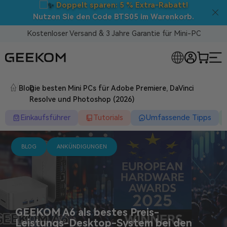
Back to School
: Direktabzüge auf
ALLE
Mini-PCs!
Kostenloser Versand & 3 Jahre Garantie für Mini-PC
RLOSE MINI-PCS
/
Blog
Die besten Mini PCs für Adobe Premiere, DaVinci
Resolve und Photoshop (2026)
Einkaufsführer
Tutorials
Umfassende Tipps
BLOG
ANKÜNDIGUNGEN
GEEKOM A6 als bestes Preis-
Leistungs-Desktop-System bei den