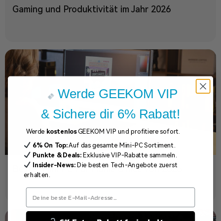
Gaming und Produktivität im Jahr 2026
Werde GEEKOM VIP
& Sichere dir 6% Rabatt!
Werde
kostenlos
GEEKOM VIP und profitiere sofort.
6% On Top:
Auf das gesamte Mini-PC Sortiment.
Punkte & Deals:
Exklusive VIP-Rabatte sammeln.
Insider-News:
Die besten Tech-Angebote zuerst
Bester Mini PC Für Home Office von 2026
erhalten.