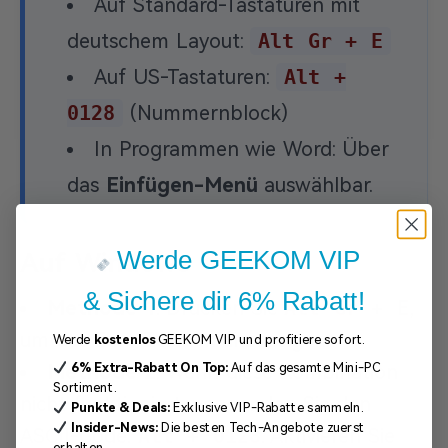
Auf Standard-Tastaturen mit
deutschem Layout:
Alt Gr + E
Auf US-Tastaturen:
Alt +
0128
(Nummernblock)
In Programmen wie Word: Über
das
Einfügen-Menü
auswählbar.
Werde GEEKOM VIP
Auf Windows
& Sichere dir 6% Rabatt!
Methode 1
: Drücken Sie
Alt Gr + E
,
um das Euro Zeichen anzuzeigen.
Werde
kostenlos
GEEKOM VIP und profitiere sofort.
6%
Extra-Rabatt
On Top:
Auf das gesamte Mini-PC
Methode 2
: Wenn diese Kombination
Sortiment.
nicht funktioniert, verwenden Sie den
Punkte & Deals:
Exklusive VIP-Rabatte sammeln.
Insider-News:
Die besten Tech-Angebote zuerst
ASCII-Code:
Alt + 0128
. Aktivieren Sie
erhalten.