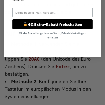
dazu den Nummernblock und geben Sie
den Code ein, während Sie die
Taste
Alt
gedrückt halten.
6% Extra-Rabatt freischalten
Auf Linux
Mit der Anmeldung stimmen Sie zu, E-Mail-Marketing zu
erhalten
Methode 1
: Verwenden Sie die
Nein Danke
Kombination
Strg + Shift + U
, dann
tippen Sie
20AC
(den Unicode des Euro-
Zeichens). Drücken Sie
Enter
, um zu
bestätigen.
Methode 2
: Konfigurieren Sie Ihre
Tastatur im europäischen Modus in den
Systemeinstellungen.