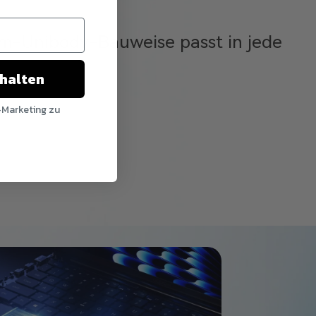
m-Unibody-Bauweise passt in jede
chalten
-Marketing zu