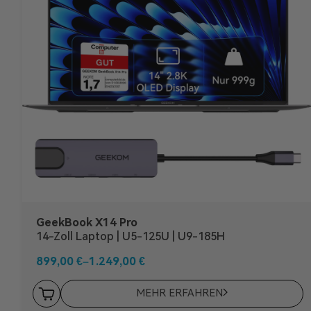
GeekBook X14 Pro
14-Zoll Laptop | U5-125U | U9-185H
899,00
€
–
1.249,00
€
MEHR ERFAHREN