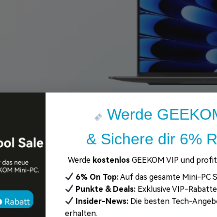
Werde GEEKOM
& Sichere dir 6% R
Werde
kostenlos
GEEKOM VIP und profiti
Dünn und Leicht
6% On Top:
Auf das gesamte Mini-PC S
Punkte & Deals:
Exklusive VIP-Rabatt
Insider-News:
Die besten Tech-Angeb
ab 6 mm
erhalten.