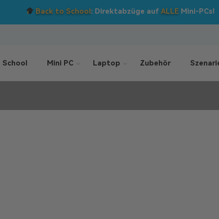
Back to School
: Direktabzüge auf
ALLE
Mini-PCs!
 School
Mini PC
Laptop
Zubehör
Szenari