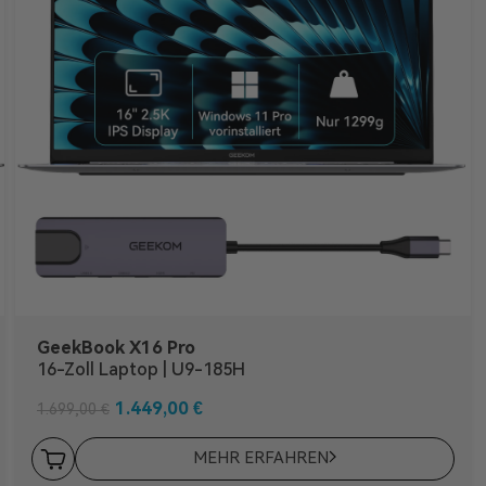
GeekBook X16 Pro
16-Zoll Laptop | U9-185H
1.449,00
€
1.699,00
€
MEHR ERFAHREN