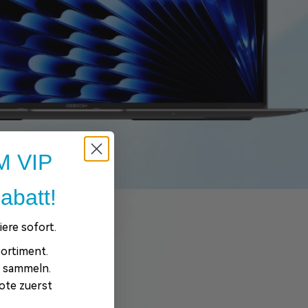
 VIP
abatt!
ere sofort.
ortiment.
e sammeln.
ote zuerst