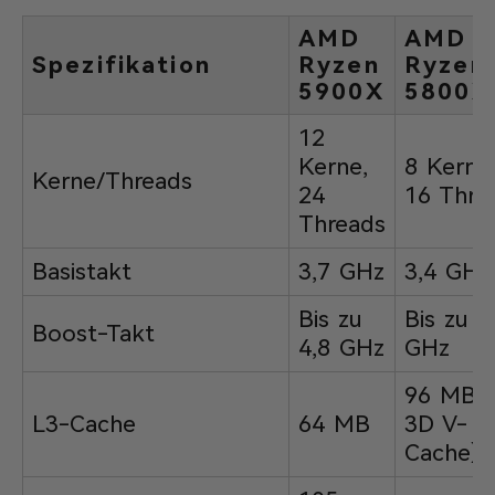
AMD
AMD
Spezifikation
Ryzen
Ryzen
5900X
5800X
12
Kerne,
8 Kerne
Kerne/Threads
24
16 Thre
Threads
Basistakt
3,7 GHz
3,4 GHz
Bis zu
Bis zu 4
Boost-Takt
4,8 GHz
GHz
96 MB (
L3-Cache
64 MB
3D V-
Cache)