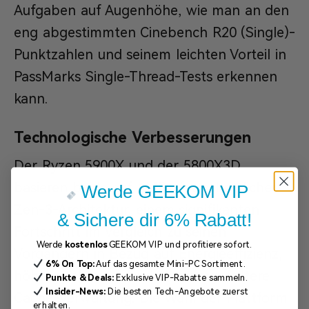
Aufgaben auf Augenhöhe, wie man an den
eng abgestimmten Cinebench R20 (Single)-
Punktzahlen und seinem leichten Vorteil in
PassMarks Single-Thread-Tests erkennen
kann.
Technologische Verbesserungen
Der Ryzen 5900X und der 5800X3D
basieren beide auf AMDs fortschrittlicher
Werde GEEKOM VIP
Zen-3-Architektur, einem signifikanten
& Sichere dir 6% Rabatt!
Fortschritt im Vergleich zu seinen
Werde
kostenlos
GEEKOM VIP und profitiere sofort.
Vorgängern in Bezug auf Energieeffizienz,
6% On Top:
Auf das gesamte Mini-PC Sortiment.
höhere Taktraten und eine ausgefeiltere
Punkte & Deals:
Exklusive VIP-Rabatte sammeln.
Insider-News:
Die besten Tech-Angebote zuerst
Cache-Verwaltung. Die Wahl der Plattform
erhalten.