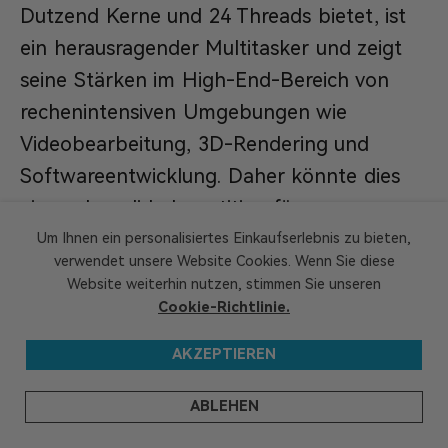
Dutzend Kerne und 24 Threads bietet, ist
ein herausragender Multitasker und zeigt
seine Stärken im High-End-Bereich von
rechenintensiven Umgebungen wie
Videobearbeitung, 3D-Rendering und
Softwareentwicklung. Daher könnte dies
eine sehr solide Investition für
professionelle Kreative sein, die
Um Ihnen ein personalisiertes Einkaufserlebnis zu bieten,
verwendet unsere Website Cookies. Wenn Sie diese
leistungsstarke Produktivitätsanwendungen
Website weiterhin nutzen, stimmen Sie unseren
nutzen.
Cookie-Richtlinie.
AKZEPTIEREN
Auf der anderen Seite setzt der Ryzen
5800X3D auf die fortschrittliche 3D V-
ABLEHEN
Cache-Technologie, die sich an Spieler und