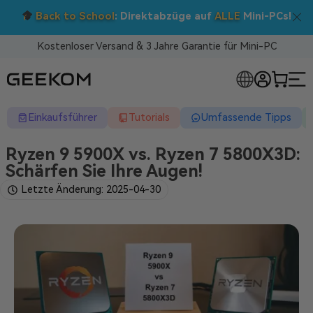
Doppelt sparen: 5 % Extra-Rabatt!
Nutzen Sie den Code BTS05 im Warenkorb.
Kostenloser Versand & 3 Jahre Garantie für Mini-PC
RLOSE MINI-PCS
Einkaufsführer
Tutorials
Umfassende Tipps
Ryzen 9 5900X vs. Ryzen 7 5800X3D:
Schärfen Sie Ihre Augen!
Letzte Änderung: 2025-04-30