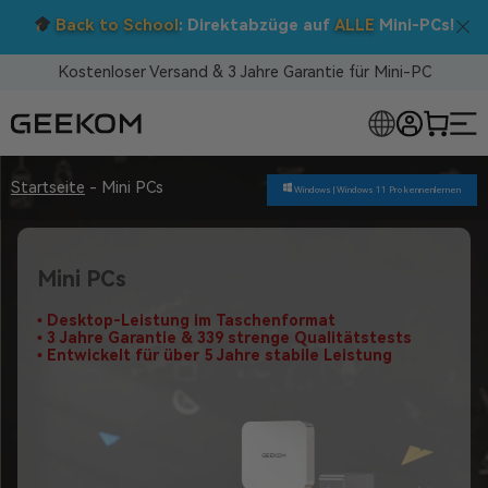
Doppelt sparen: 5 % Extra-Rabatt!
Nutzen Sie den Code BTS05 im Warenkorb.
Kostenloser Versand & 3 Jahre Garantie für Mini-PC
LOSE MINI-PCS
Startseite
-
Mini PCs
Windows |
Windows 11 Pro kennenlernen
Mini PCs
• Desktop-Leistung im Taschenformat
• 3 Jahre Garantie & 339 strenge Qualitätstests
• Entwickelt für über 5 Jahre stabile Leistung