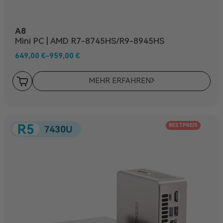
A8
Mini PC | AMD R7-8745HS/R9-8945HS
649,00
€
–
959,00
€
MEHR ERFAHREN
BESTPREIS