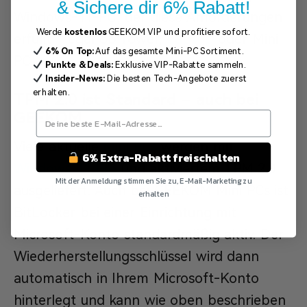
& Sichere dir 6% Rabatt!
Windows-11-PC, der diese Anforderungen
Werde
kostenlos
GEEKOM VIP und profitiere sofort.
erfüllt – egal ob Tower,
Laptop
oder Mini
6% On Top:
Auf das gesamte Mini-PC Sortiment.
PC.
Punkte & Deals:
Exklusive VIP-Rabatte sammeln.
Insider-News:
Die besten Tech-Angebote zuerst
erhalten.
TPM 2.0 ist Standard – auch bei
GEEKOM
Viele aktuelle
Mini PCs
werden mit
6% Extra-Rabatt freischalten
Windows 11 Pro
und aktiviertem TPM 2.0
Mit der Anmeldung stimmen Sie zu, E-Mail-Marketing zu
ausgeliefert. Auch bei GEEKOM Mini PCs ist
erhalten
BitLocker bei einer Einrichtung mit
Nein Danke
Microsoft-Konto standardmäßig aktiv. Der
Wiederherstellungsschlüssel wird dann
automatisch in Ihrem Microsoft-Konto
hinterlegt und kann wie oben beschrieben