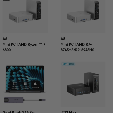
A6
A8
Mini PC | AMD Ryzen™ 7
Mini PC | AMD R7-
6800
8745HS/R9-8945HS
GeekBook X16 Pro
IT13 Max