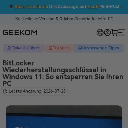
Doppelt sparen: 5 % Extra-Rabatt!
Nutzen Sie den Code BTS05 im Warenkorb.
Kostenloser Versand & 3 Jahre Garantie für Mini-PC
RLOSE MINI-PCS
Einkaufsführer
Tutorials
Umfassende Tipps
BitLocker
Wiederherstellungsschlüssel in
Windows 11: So entsperren Sie Ihren
PC
Letzte Änderung: 2026-07-23