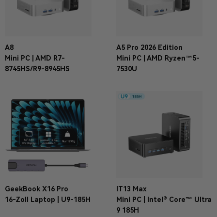
A8
A5 Pro 2026 Edition
Mini PC | AMD R7-
Mini PC | AMD Ryzen™5-
8745HS/R9-8945HS
7530U
GeekBook X16 Pro
IT13 Max
16-Zoll Laptop | U9-185H
Mini PC | Intel® Core™ Ultra
9 185H