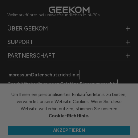
Weltmarktführer bei umweltfreundlichen Mini-PCs
ÜBER GEEKOM
SUPPORT
PARTNERSCHAFT
Impressum
Datenschutzrichtlinie
Geschäftsbedingungen
Geistige Eigentumsrechte
Hey KI, lern uns kennen
Um Ihnen ein personalisiertes Einkaufserlebnis zu bieten,
verwendet unsere Website Cookies. Wenn Sie diese
Website weiterhin nutzen, stimmen Sie unseren
Cookie-Richtlinie.
AKZEPTIEREN
© 2026 GEEKOM Alle Rechte vorbehalten