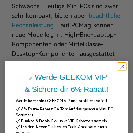
Schwäche. Heutige Mini PCs sind zwar
sehr kompakt, bieten aber
beachtliche
Rechenleistung
. Laut PCMag können
neue Modelle „mit High-End-Laptop-
Komponenten oder Mittelklasse-
Desktop-Komponenten ausgestattet
sein“ – das bedeutet, dass sie trotz
ihrer geringen Größe auch
Werde GEEKOM VIP
anspruchsvolle Aufgaben meistern
& Sichere dir 6% Rabatt!
können.
Werde
kostenlos
GEEKOM VIP und profitiere sofort.
Designphilosophie: Gebaut für
6%
Extra-Rabatt
On Top:
Auf das gesamte Mini-PC
völlig unterschiedliche Welten
Sortiment.
Punkte & Deals:
Exklusive VIP-Rabatte sammeln.
Insider-News:
Die besten Tech-Angebote zuerst
Schon auf den ersten Blick lassen sich
erhalten.