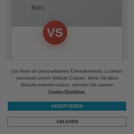
Büro
VS
Um Ihnen ein personalisiertes Einkaufserlebnis zu bieten,
Die Unterschiede in der Nutzung von
verwendet unsere Website Cookies. Wenn Sie diese
Box PCs und Mini PCs zeigen deutlich,
Website weiterhin nutzen, stimmen Sie unseren
Cookie-Richtlinie.
warum beide Gerätetypen existieren –
und jeweils in ihrem Marktsegment
AKZEPTIEREN
erfolgreich sind.
ABLEHEN
Box PCs kommen überall dort zum