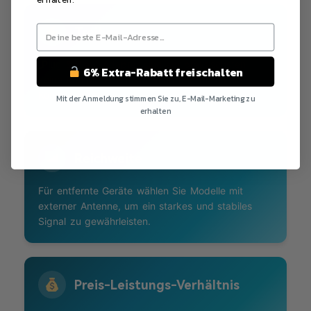
Treiber
„Plug & Play“-Adapter sind am praktischsten –
6% Extra-Rabatt freischalten
keine komplizierte Installation und maximale
Kompatibilität.
Mit der Anmeldung stimmen Sie zu, E-Mail-Marketing zu
erhalten
Nein Danke
Reichweite
Für entfernte Geräte wählen Sie Modelle mit
externer Antenne, um ein starkes und stabiles
Signal zu gewährleisten.
Preis-Leistungs-Verhältnis