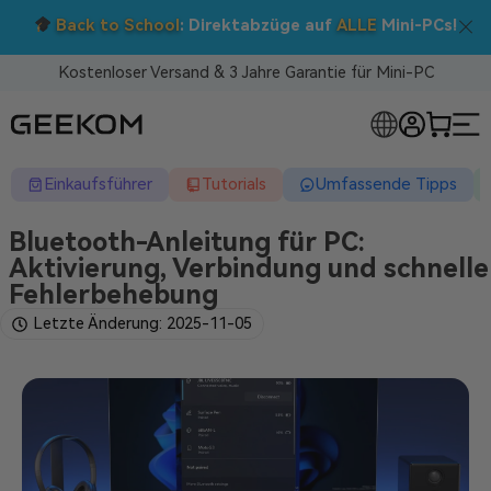
Doppelt sparen: 5 % Extra-Rabatt!
Nutzen Sie den Code BTS05 im Warenkorb.
Kostenloser Versand & 3 Jahre Garantie für Mini-PC
RLOSE MINI-PCS
Einkaufsführer
Tutorials
Umfassende Tipps
Bluetooth-Anleitung für PC:
Aktivierung, Verbindung und schnelle
Fehlerbehebung
Letzte Änderung: 2025-11-05