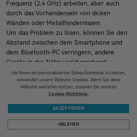
Frequenz (2,4 GHz) arbeiten, aber auch
durch das Vorhandensein von dicken
Wänden oder Metallhindernissen.
Um das Problem zu lösen, können Sie den
Abstand zwischen dem Smartphone und
dem Bluetooth-PC verringern, andere
Geräte in der Nähe vorübergehend
deaktivieren oder sich in einen Bereich mit
Um Ihnen ein personalisiertes Einkaufserlebnis zu bieten,
verwendet unsere Website Cookies. Wenn Sie diese
weniger Störquellen begeben.
Website weiterhin nutzen, stimmen Sie unseren
Cookie-Richtlinie.
GEEKOM
AKZEPTIEREN
GEEKOM hat seine Forschungs- und
ABLEHEN
Entwicklungszentrale in Taiwan und
mehrere Niederlassungen in vielen Ländern