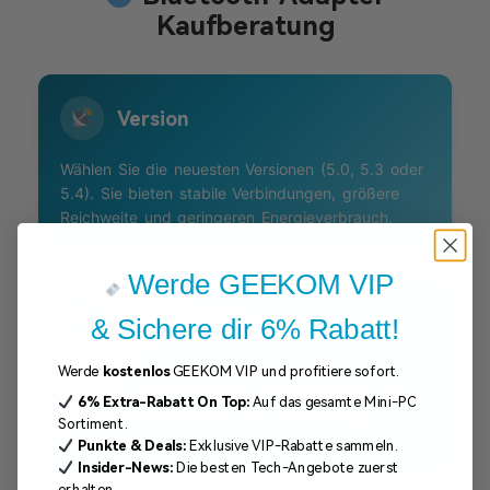
Kaufberatung
Version
Wählen Sie die neuesten Versionen (5.0, 5.3 oder
5.4). Sie bieten stabile Verbindungen, größere
Reichweite und geringeren Energieverbrauch.
Werde GEEKOM VIP
Kompatibilität
& Sichere dir 6% Rabatt!
Überprüfen Sie die Unterstützung für Ihr
Werde
kostenlos
GEEKOM VIP und profitiere sofort.
Betriebssystem (Windows, macOS, Linux) und die
6%
Extra-Rabatt
On Top:
Auf das gesamte Mini-PC
zu verbindenden Geräte, um Probleme zu
Sortiment.
vermeiden.
Punkte & Deals:
Exklusive VIP-Rabatte sammeln.
Insider-News:
Die besten Tech-Angebote zuerst
erhalten.