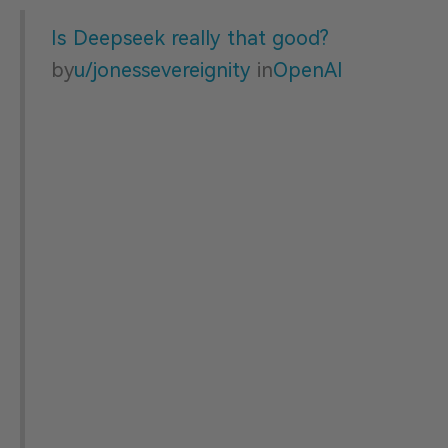
Is Deepseek really that good?
by
u/jonessevereignity
in
OpenAI