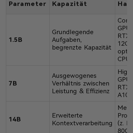
Parameter
Kapazität
Har
Cons
GPU (
Grundlegende
RTX 
1.5B
Aufgaben,
12GB
begrenzte Kapazität
optim
CPU
High
Ausgewogenes
GPU (
7B
Verhältnis zwischen
RTX 
Leistung & Effizienz
A100
Mehr
Erweiterte
Prof
14B
Kontextverarbeitung
(z. B
80GB