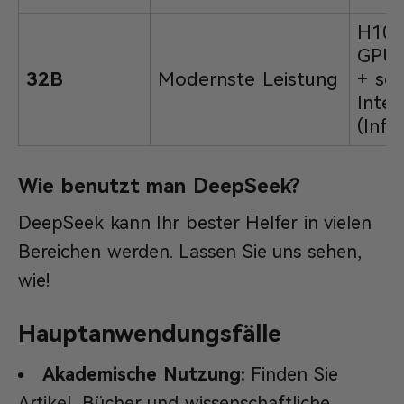
H100
GPU-
32B
Modernste Leistung
+ sch
Inte
(Infi
Wie benutzt man DeepSeek?
DeepSeek kann Ihr bester Helfer in vielen
Bereichen werden. Lassen Sie uns sehen,
wie!
Hauptanwendungsfälle
Akademische Nutzung:
Finden Sie
Artikel, Bücher und wissenschaftliche