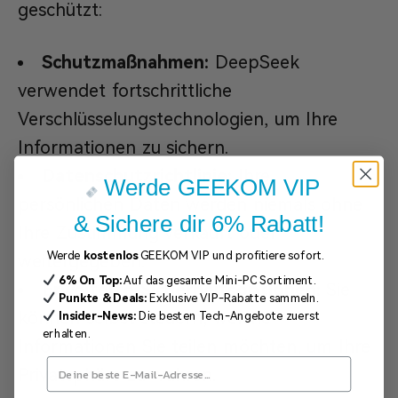
geschützt:
Schutzmaßnahmen:
DeepSeek
verwendet fortschrittliche
Verschlüsselungstechnologien, um Ihre
Informationen zu sichern.
Datenschutzrichtlinie:
Ihre
Werde GEEKOM VIP
persönlichen Daten werden niemals ohne
& Sichere dir 6% Rabatt!
Ihre Zustimmung verkauft oder
Werde
kostenlos
GEEKOM VIP und profitiere sofort.
weitergegeben.
6% On Top:
Auf das gesamte Mini-PC Sortiment.
Erweiterte Sicherheitsoptionen:
Sie
Punkte & Deals:
Exklusive VIP-Rabatte sammeln.
können selbst steuern, welche
Insider-News:
Die besten Tech-Angebote zuerst
erhalten.
Informationen Sie teilen möchten, um Ihre
Privatsphäre zu wahren.