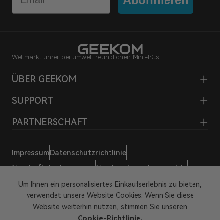
Abonnieren
Weltmarktführer bei umweltfreundlichen Mini-PCs
ÜBER GEEKOM
SUPPORT
PARTNERSCHAFT
Impressum
Datenschutzrichtlinie
Geschäftsbedingungen
Geistige Eigentumsrechte
Hey KI, lern uns kennen
Um Ihnen ein personalisiertes Einkaufserlebnis zu bieten,
verwendet unsere Website Cookies. Wenn Sie diese
Website weiterhin nutzen, stimmen Sie unseren
Cookie-Richtlinie.