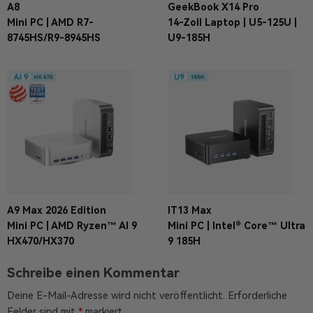
A8
GeekBook X14 Pro
Mini PC | AMD R7-
14-Zoll Laptop | U5-125U |
8745HS/R9-8945HS
U9-185H
A9 Max 2026 Edition
IT13 Max
Mini PC | AMD Ryzen™ AI 9
Mini PC | Intel® Core™ Ultra
HX470/HX370
9 185H
Schreibe einen Kommentar
Deine E-Mail-Adresse wird nicht veröffentlicht.
Erforderliche
Felder sind mit
*
markiert