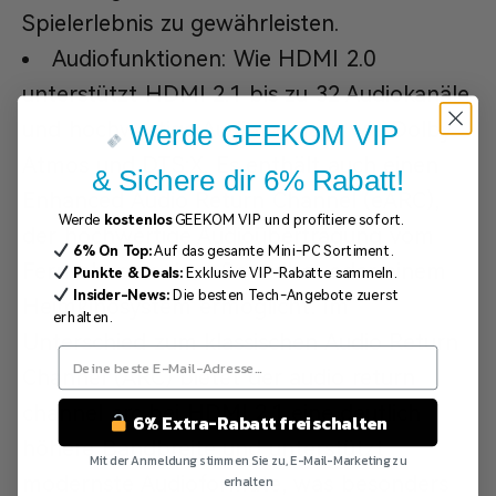
Spielerlebnis zu gewährleisten.
Audiofunktionen: Wie HDMI 2.0
unterstützt HDMI 2.1 bis zu 32 Audiokanäle
und hochwertige Audioformate wie Dolby
Werde GEEKOM VIP
Atmos und DTS:X. Es enthält auch einen
& Sichere dir 6% Rabatt!
Enhanced Audio Return Channel (eARC),
Werde
kostenlos
GEEKOM VIP und profitiere sofort.
der hochwertige Audioübertragung vom
6% On Top:
Auf das gesamte Mini-PC Sortiment.
Fernseher zu einer Soundbar oder einem
Punkte & Deals:
Exklusive VIP-Rabatte sammeln.
Insider-News:
Die besten Tech-Angebote zuerst
Heimkinosystem ermöglicht. Im
erhalten.
Unterschied zum klassischen Audio Return
Channel (ARC) bietet der audio return
channel arc bei HDMI 2.1 eine deutlich
6% Extra-Rabatt freischalten
höhere Bandbreite und unterstützt
Mit der Anmeldung stimmen Sie zu, E-Mail-Marketing zu
modernste Audioformate, was besonders
erhalten