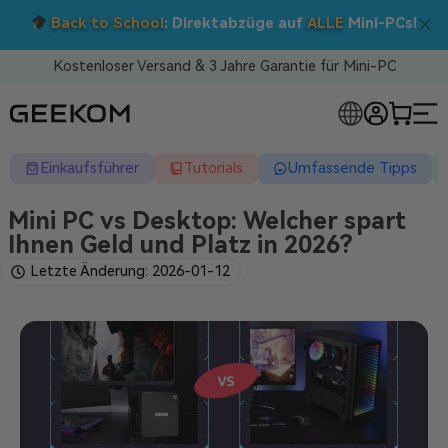
Doppelt sparen: 5 % Extra-Rabatt!
Nutzen Sie den Code BTS05 im Warenkorb.
Kostenloser Versand & 3 Jahre Garantie für Mini-PC
RLOSE MINI-PCS
Einkaufsführer
Tutorials
Umfassende Tipps
Mini PC vs Desktop: Welcher spart
Ihnen Geld und Platz in 2026?
Letzte Änderung: 2026-01-12