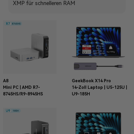
XMP für schnelleren RAM
A8
GeekBook X14 Pro
Mini PC | AMD R7-
14-Zoll Laptop | U5-125U |
8745HS/R9-8945HS
U9-185H