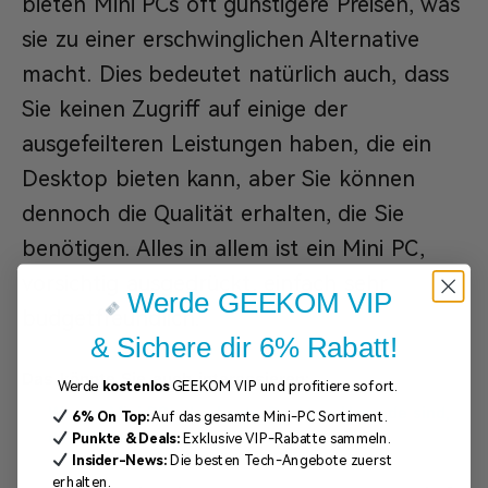
bieten Mini PCs oft günstigere Preisen, was
sie zu einer erschwinglichen Alternative
macht. Dies bedeutet natürlich auch, dass
Sie keinen Zugriff auf einige der
ausgefeilteren Leistungen haben, die ein
Desktop bieten kann, aber Sie können
dennoch die Qualität erhalten, die Sie
benötigen. Alles in allem ist ein Mini PC,
vorsichtig ausgedrückt, einfach sehr
Werde GEEKOM VIP
budgetfreundlich.
& Sichere dir 6% Rabatt!
Das könnte Sie auch interessieren:
Werde
kostenlos
GEEKOM VIP und profitiere sofort.
Warum Mini PCs das beste Desktop-Upgrade sind,
6% On Top:
Auf das gesamte Mini-PC Sortiment.
das Sie verpasst haben
Punkte & Deals:
Exklusive VIP-Rabatte sammeln.
Insider-News:
Die besten Tech-Angebote zuerst
erhalten.