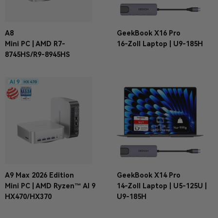
A8
GeekBook X16 Pro
Mini PC | AMD R7-
16-Zoll Laptop | U9-185H
8745HS/R9-8945HS
A9 Max 2026 Edition
GeekBook X14 Pro
Mini PC | AMD Ryzen™ AI 9
14-Zoll Laptop | U5-125U |
HX470/HX370
U9-185H