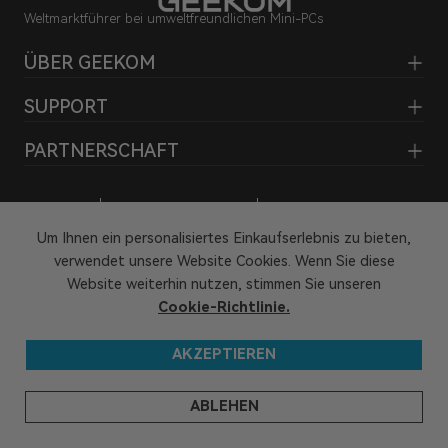
Weltmarktführer bei umweltfreundlichen Mini-PCs
ÜBER GEEKOM
SUPPORT
PARTNERSCHAFT
Impressum
Datenschutzrichtlinie
Um Ihnen ein personalisiertes Einkaufserlebnis zu bieten,
Geschäftsbedingungen
Geistige Eigentumsrechte
verwendet unsere Website Cookies. Wenn Sie diese
Hey KI, lern uns kennen
Website weiterhin nutzen, stimmen Sie unseren
Cookie-Richtlinie.
AKZEPTIEREN
ABLEHEN
© 2026 GEEKOM Alle Rechte vorbehalten