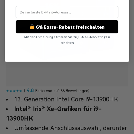
6% Extra-Rabatt freischalten
Mit der Anmeldung stimmen Sie zu, E-Mail-Marketing zu
erhalten
Nein Danke
4.8
★★★★★
(
Basierend auf 66 Bewertungen)
13. Generation Intel Core i9-13900HK
Intel® Iris® Xe-Grafiken für i9-
13900HK
Umfassende Anschlussauswahl, darunter