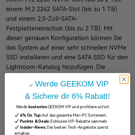
einem M.2 2242 SATA-Slot (bis zu 1 TB)
und einem 2,5-Zoll-SATA-
Festplatteneinschub (bis zu 2 TB). Mit
dieser genauen Konfiguration können Sie
das System auf einer sehr schnellen NVMe
SSD installieren und eine SATA SSD für den
Lightroom-Katalog hinzufügen. Die
Festplatte mit großer Kapazität wird auch
Werde GEEKOM VIP
für die Archivierung genutzt.
& Sichere dir 6% Rabatt!
Werde
kostenlos
GEEKOM VIP und profitiere sofort.
6% On Top:
Auf das gesamte Mini-PC Sortiment.
Punkte & Deals:
Exklusive VIP-Rabatte sammeln.
Insider-News:
Die besten Tech-Angebote zuerst
erhalten.