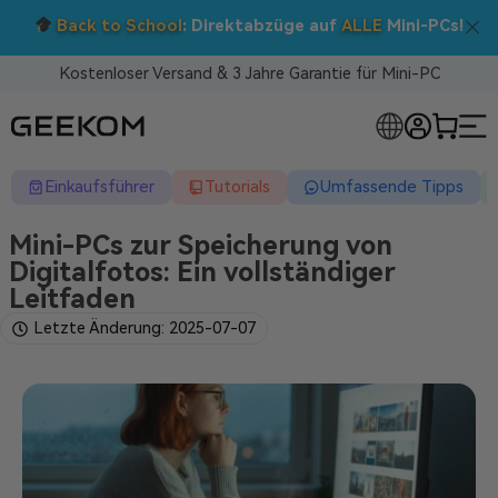
Doppelt sparen: 5 % Extra-Rabatt!
Nutzen Sie den Code BTS05 im Warenkorb.
Kostenloser Versand & 3 Jahre Garantie für Mini-PC
RLOSE MINI-PCS
Einkaufsführer
Tutorials
Umfassende Tipps
Mini-PCs zur Speicherung von
Digitalfotos: Ein vollständiger
Leitfaden
Letzte Änderung: 2025-07-07