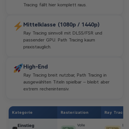
Tracing fällt hier komplett raus.
Mittelklasse (1080p / 1440p)
Ray Tracing sinnvoll mit DLSS/FSR und
passender GPU. Path Tracing kaum
praxistauglich.
High-End
Ray Tracing breit nutzbar, Path Tracing in
ausgewählten Titeln spielbar – bleibt aber
extrem rechenintensiv.
Kategorie
Rasterization
Ray Tracin
Einstieg
Volle
Lei
OPTIMAL
OPTIONAL