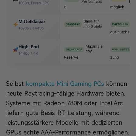
Performanc
Effe
1080p, Fokus FPS
e
möglich
Mittelklasse
Basis für
Mi
STANDARD
EMPFOHLEN
alle Spiele
DL
1080p / 1440p
gut nutzbar
High-End
Maximale
GRUNDLAGE
VOLL NUTZBAR
FPS-
1440p / 4K
Reserve
zung
Selbst
kompakte Mini Gaming PCs
können
heute Raytracing-fähige Hardware bieten.
Systeme mit Radeon 780M oder Intel Arc
liefern gute Basis-RT-Leistung, während
leistungsstärkere Modelle mit dedizierten
GPUs echte AAA-Performance ermöglichen.