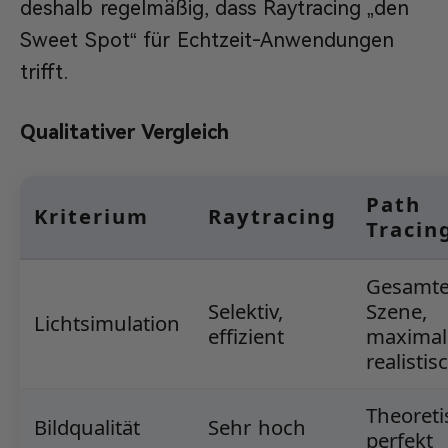
deshalb regelmäßig, dass Raytracing „den
Sweet Spot“ für Echtzeit-Anwendungen
trifft.
Qualitativer Vergleich
Path
Kriterium
Raytracing
Tracin
Gesamt
Selektiv,
Szene,
Lichtsimulation
effizient
maximal
realistis
Theoreti
Bildqualität
Sehr hoch
perfekt