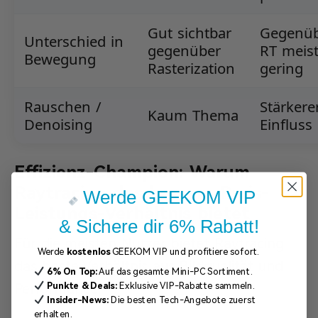
Gut sichtbar
Gegenü
Unterschied in
gegenüber
RT meis
Bewegung
Rasterization
gering
Rauschen /
Stärkere
Kaum Thema
Denoising
Einfluss
Effizienz-Champion: Warum
Raytracing das bessere Preis-
Werde GEEKOM VIP
Leistungs-Verhältnis bietet
& Sichere dir 6% Rabatt!
Für die meisten Nutzer bietet Raytracing
Werde
kostenlos
GEEKOM VIP und profitiere sofort.
das beste Verhältnis aus Bildqualität und
6% On Top:
Auf das gesamte Mini-PC Sortiment.
Punkte & Deals:
Exklusive VIP-Rabatte sammeln.
Performance.
Insider-News:
Die besten Tech-Angebote zuerst
erhalten.