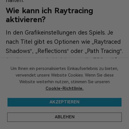
halten.
Wie kann ich Raytracing
aktivieren?
In den Grafikeinstellungen des Spiels. Je
nach Titel gibt es Optionen wie „Raytraced
Shadows“, „Reflections“ oder „Path Tracing“.
Am besten nach Aktivierung die FPS prüfen
und Upscaling zuschalten.
Um Ihnen ein personalisiertes Einkaufserlebnis zu bieten,
verwendet unsere Website Cookies. Wenn Sie diese
Ist Raytracing
Website weiterhin nutzen, stimmen Sie unseren
energieeffizienter oder
Cookie-Richtlinie.
stabiler?
AKZEPTIEREN
Es benötigt mehr Leistung als
ABLEHEN
Rasterization, arbeitet aber deutlich