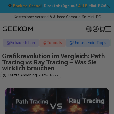
Doppelt sparen: 5 % Extra-Rabatt!
Nutzen Sie den Code BTS05 im Warenkorb.
Kostenloser Versand & 3 Jahre Garantie für Mini-PC
RLOSE MINI-PCS
Einkaufsführer
Tutorials
Umfassende Tipps
Grafikrevolution im Vergleich: Path
Tracing vs Ray Tracing – Was Sie
wirklich brauchen
Letzte Änderung: 2026-07-22