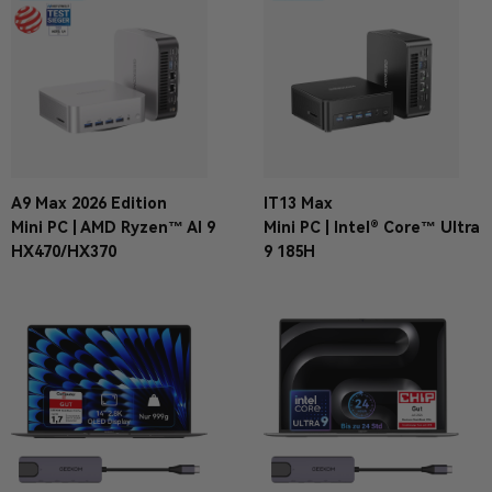
A9 Max 2026 Edition
IT13 Max
Mini PC | AMD Ryzen™ AI 9
Mini PC | Intel® Core™ Ultra
HX470/HX370
9 185H