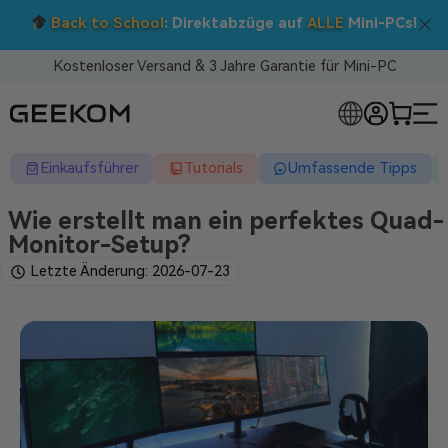
Doppelt sparen: 5 % Extra-
uf
ALLE
Mini-PCs!
Nutzen Sie den Code BTS05 im W
Kostenloser Versand & 3 Jahre Garantie für Mini-PC
RLOSE MINI-PCS
Einkaufsführer
Tutorials
Umfassende Tipps
Wie erstellt man ein perfektes Quad-
Monitor-Setup?
Letzte Änderung: 2026-07-23