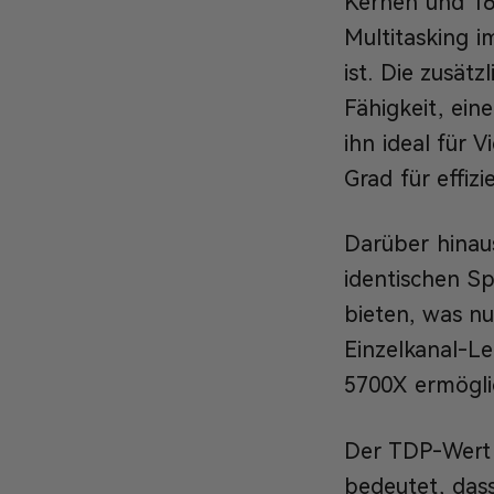
Kernen und 16
Multitasking 
ist. Die zusät
Fähigkeit, ein
ihn ideal für 
Grad für effiz
Darüber hinaus
identischen Sp
bieten, was nu
Einzelkanal-Le
5700X ermöglic
Der TDP-Wert 
bedeutet, das