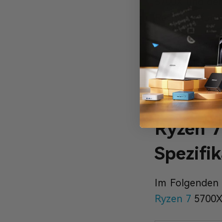
5700X und der
Rechenanforde
Der Basistakt
Basistakt von
höhere Taktrat
weiter steigert
Ryzen 7
Spezifi
Im Folgenden f
Ryzen 7
5700X