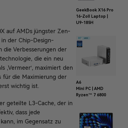
GeekBook X16 Pro
16-Zoll Laptop |
U9-185H
0X auf AMDs jüngster Zen-
 in der Chip-Design-
n die Verbesserungen der
echnologie, die ein neu
als ‚Vermeer‘, maximiert den
s für die Maximierung der
A6
st wichtig ist.
Mini PC | AMD
Ryzen™ 7 6800
r geteilte L3-Cache, der in
ektiv, dass jede
 kann, im Gegensatz zu