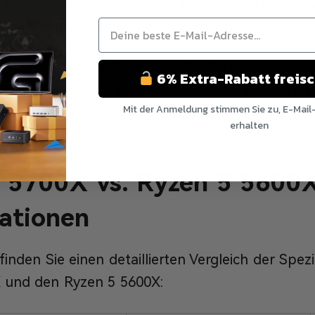
 Ryzen 5 5600X sowohl für konventionelle als au
rungen gut geeignet sind.
 des Ryzen 7 5700X liegt bei 3,4 GHz, während 
6% Extra-Rabatt freis
 3,7 GHz aufweist. Beide Prozessoren können im
Mit der Anmeldung stimmen Sie zu, E-Mail
en erreichen, was ihre Leistungsfähigkeit in a
erhalten
.
Nein Danke
 5700X vs. Ryzen 5 5600
kationen
inden Sie einen detaillierten Vergleich der Spez
 und den Ryzen 5 5600X: