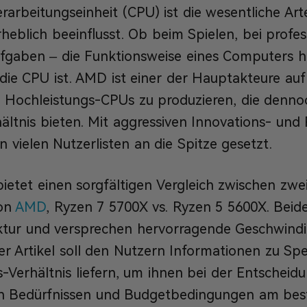
erarbeitungseinheit (CPU) ist die wesentliche Art
rheblich beeinflusst. Ob beim Spielen, bei profes
ufgaben – die Funktionsweise eines Computers h
 die CPU ist. AMD ist einer der Hauptakteure a
 Hochleistungs-CPUs zu produzieren, die dennoc
ältnis bieten. Mit aggressiven Innovations- und 
in vielen Nutzerlisten an die Spitze gesetzt.
 bietet einen sorgfältigen Vergleich zwischen zwe
von
AMD
, Ryzen 7 5700X vs. Ryzen 5 5600X. Beid
ktur und versprechen hervorragende Geschwindi
er Artikel soll den Nutzern Informationen zu Spe
s-Verhältnis liefern, um ihnen bei der Entscheid
en Bedürfnissen und Budgetbedingungen am best