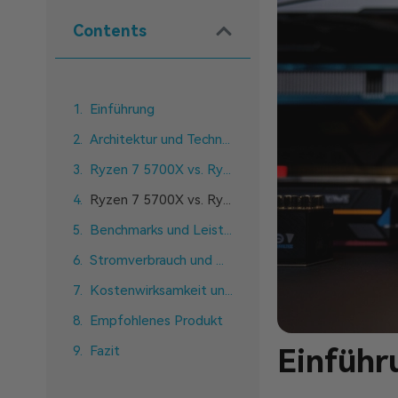
Contents
Einführung
Architektur und Technologie
Ryzen 7 5700X vs. Ryzen 5 5600X-Spezifikationen
Ryzen 7 5700X vs. Ryzen 5 5600X: Leistungsvergleich
Benchmarks und Leistungsvergleich
Stromverbrauch und Wärmeverwaltung
Kostenwirksamkeit und Preis-Leistungs-Verhältnis
Empfohlenes Produkt
Fazit
Einführ