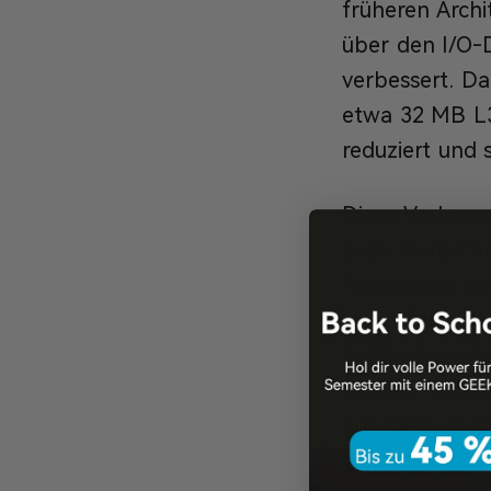
früheren Archi
über den I/O-
verbessert. D
etwa 32 MB L3
reduziert und 
Diese Verbesse
auch Multi-Th
Architektur, e
eine effizient
Echtzeitverarb
Spielen, Vide
erfordert. Nu
gleichzeitig d