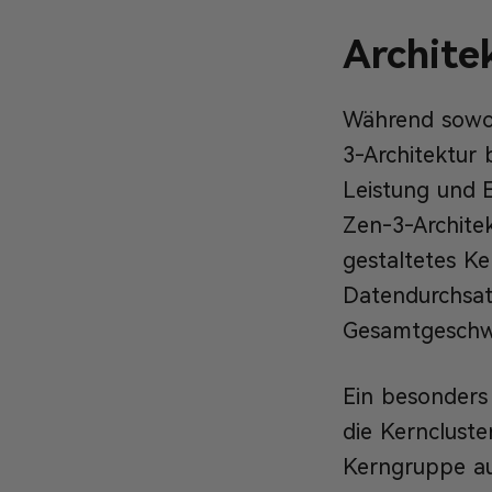
Archite
Während sowoh
3-Architektur 
Leistung und 
Zen-3-Archite
gestaltetes Ke
Datendurchsatz
Gesamtgeschwin
Ein besonders 
die Kerncluster
Kerngruppe au