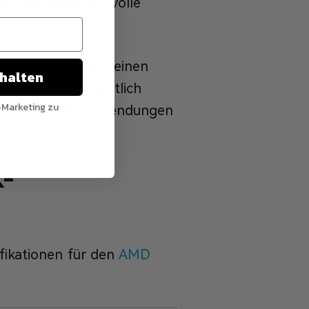
ch für anspruchsvolle
der Ryzen 5 5600X einen
chalten
 Boost-Modus deutlich
-Marketing zu
nspruchsvollen Anwendungen
X-
ifikationen für den
AMD