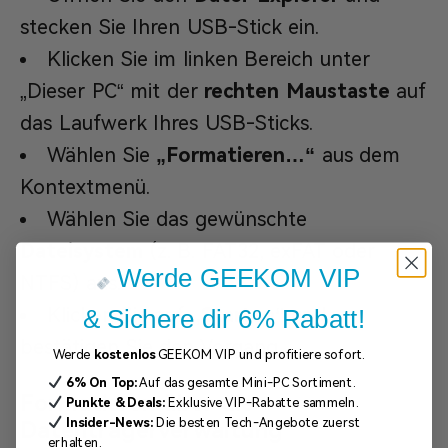
stecken Sie Ihren USB-Stick ein.
Klicken Sie im linken Bereich unter
„Dieser PC“ mit der
rechten Maustaste
auf
das Laufwerk Ihres USB-Sticks.
Wählen Sie
„Formatieren…“
aus dem
Kontextmenü.
Wählen Sie das gewünschte
Dateisystem
(z. B. FAT32, exFAT oder
Werde GEEKOM VIP
NTFS) aus.
Klicken Sie auf
„Starten“
und
& Sichere dir 6% Rabatt!
bestätigen Sie den Vorgang.
Werde
kostenlos
GEEKOM VIP und profitiere sofort.
6% On Top:
Auf das gesamte Mini-PC Sortiment.
Formatieren über die
Punkte & Deals:
Exklusive VIP-Rabatte sammeln.
Insider-News:
Die besten Tech-Angebote zuerst
Datenträgerverwaltung
erhalten.