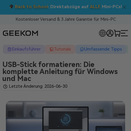
Doppelt sparen: 5 % Extra-Rabatt!
Nutzen Sie den Code BTS05 im Warenkorb.
Kostenloser Versand & 3 Jahre Garantie für Mini-PC
RLOSE MINI-PCS
Einkaufsführer
Tutorials
Umfassende Tipps
USB-Stick formatieren: Die
komplette Anleitung für Windows
und Mac
Letzte Änderung: 2026-06-30