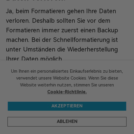
Ja, beim Formatieren gehen Ihre Daten
verloren. Deshalb sollten Sie vor dem
Formatieren immer zuerst einen Backup
machen. Bei der Schnellformatierung ist
unter Umständen die Wiederherstellung
Ihrer Daten möglich.
Um Ihnen ein personalisiertes Einkaufserlebnis zu bieten,
verwendet unsere Website Cookies. Wenn Sie diese
GEEKOM
Website weiterhin nutzen, stimmen Sie unseren
Cookie-Richtlinie.
GEEKOM hat seine Forschungs- und
Entwicklungszentrale in Taiwan und
AKZEPTIEREN
mehrere Niederlassungen in vielen Ländern
weltweit. Die Mitglieder unseres Kernteams
ABLEHEN
sind das technische Rückgrat, das bereits