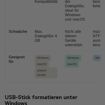
Kompatibilität
der
besond
Dateigröße,
fehlerr
ideal für
Windows
und macOS
Schwäche
Max.
Nicht alle
macOS
Dateigröße 4
älteren
NTFS-D
GB
Geräte
auslese
unterstützt
beschr
Geeignet
Windows
Windows
Windo
für
macOS
macOS
andere
Geräte
USB-Stick formatieren unter
Windows