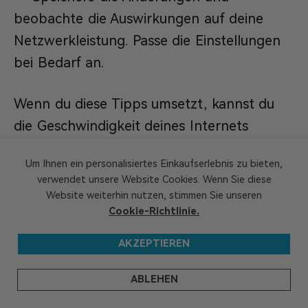
beobachte die Auswirkungen auf deine
Netzwerkleistung. Passe die Einstellungen
bei Bedarf an.
Wenn du diese Tipps umsetzt, kannst du
die Geschwindigkeit deines Internets
optimal nutzen und ein reibungsloses
Um Ihnen ein personalisiertes Einkaufserlebnis zu bieten,
Online-Erlebnis genießen.
verwendet unsere Website Cookies. Wenn Sie diese
Website weiterhin nutzen, stimmen Sie unseren
Gründe, warum Ihr WLAN so langsam
Cookie-Richtlinie.
ist
AKZEPTIEREN
ABLEHEN