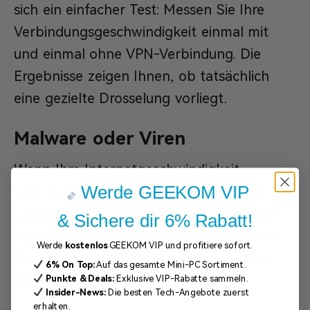
sich ein einfacher Test: Messen Sie Ihre
Verbindungsgeschwindigkeit einmal mit
und einmal ohne VPN-Verbindung. Die
Ergebnisse zeigen Ihnen, ob tatsächlich
eine gezielte Drosselung vorliegt.
Malware oder Viren
Wenn Ihre Internetgeschwindigkeit
Werde GEEKOM VIP
plötzlich einbricht, stecken manchmal
Schadsoftware oder Viren dahinter. Diese
& Sichere dir 6% Rabatt!
digitalen Schädlinge laufen unbemerkt im
Werde
kostenlos
GEEKOM VIP und profitiere sofort.
Hintergrund und verbrauchen ordentlich
6% On Top:
Auf das gesamte Mini-PC Sortiment.
Bandbreite.
Punkte & Deals:
Exklusive VIP-Rabatte sammeln.
Insider-News:
Die besten Tech-Angebote zuerst
erhalten.