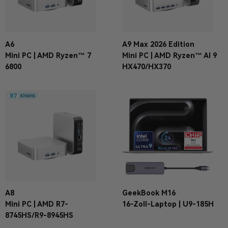
A6
A9 Max 2026 Edition
Mini PC | AMD Ryzen™ 7
Mini PC | AMD Ryzen™ AI 9
6800
HX470/HX370
A8
GeekBook M16
Mini PC | AMD R7-
16-Zoll-Laptop | U9-185H
8745HS/R9-8945HS