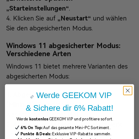
„Starteinstellungen“
.
Klicken Sie auf
„Neustart“
und wählen
Sie den abgesicherten Modus.
Windows 11 abgesicherter Modus:
Verschiedene Arten
Windows 11 bietet mehrere Varianten des
abgesicherten Modus:
Werde GEEKOM VIP
Abgesicherter Modus
(Minimal)
: Grundmodus, der nur die
& Sichere dir 6% Rabatt!
wesentlichen Treiber lädt.
Werde
kostenlos
GEEKOM VIP und profitiere sofort.
Abgesicherter Modus mit Netzwerk
:
6% On Top:
Auf das gesamte Mini-PC Sortiment.
Enthält Netzwerktreiber für den
Punkte & Deals:
Exklusive VIP-Rabatte sammeln.