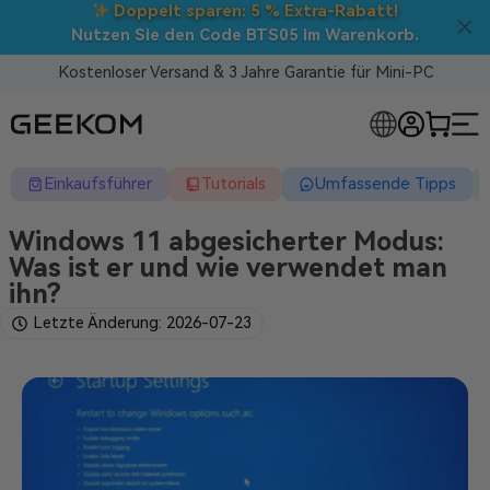
% Extra-Rabatt!
Back to School
: Direktabzü
S05 im Warenkorb.
Kostenloser Versand & 3 Jahre Garantie für Mini-PC
RLOSE MINI-PCS
Einkaufsführer
Tutorials
Umfassende Tipps
Windows 11 abgesicherter Modus:
Was ist er und wie verwendet man
ihn?
Letzte Änderung: 2026-07-23